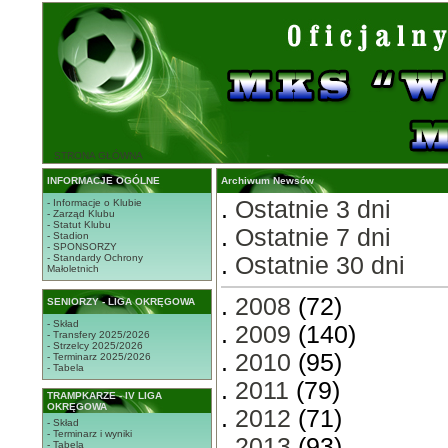
STRONA GŁÓWNA
INFORMACJE OGÓLNE
Archiwum Newsów
.
Ostatnie 3 dni
- Informacje o Klubie
- Zarząd Klubu
- Statut Klubu
.
Ostatnie 7 dni
- Stadion
- SPONSORZY
- Standardy Ochrony
.
Ostatnie 30 dni
Małoletnich
.
2008
(72)
SENIORZY - LIGA OKRĘGOWA
- Skład
.
2009
(140)
- Transfery 2025/2026
- Strzelcy 2025/2026
.
2010
(95)
- Terminarz 2025/2026
- Tabela
.
2011
(79)
TRAMPKARZE - IV LIGA
OKRĘGOWA
.
2012
(71)
- Skład
- Terminarz i wyniki
.
2013
(93)
- Tabela