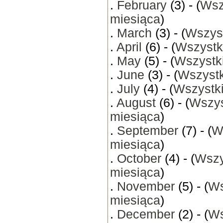
.
February
(3) - (
Wsz
miesiąca
)
.
March
(3) - (
Wszyst
.
April
(6) - (
Wszystk
.
May
(5) - (
Wszystki
.
June
(3) - (
Wszystk
.
July
(4) - (
Wszystki
.
August
(6) - (
Wszys
miesiąca
)
.
September
(7) - (
W
miesiąca
)
.
October
(4) - (
Wszy
miesiąca
)
.
November
(5) - (
Ws
miesiąca
)
.
December
(2) - (
Ws