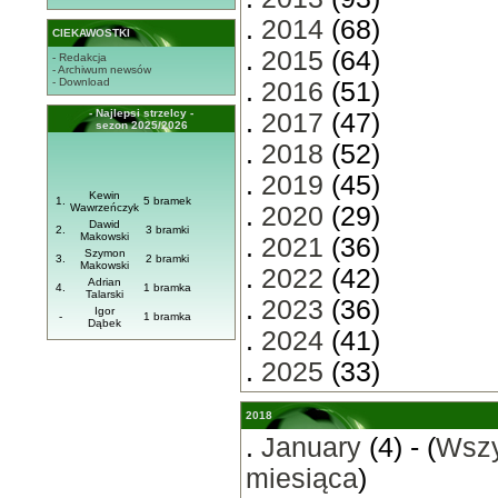
.
2014
(68)
CIEKAWOSTKI
.
2015
(64)
- Redakcja
- Archiwum newsów
- Download
.
2016
(51)
- Najlepsi strzelcy -
.
2017
(47)
sezon 2025/2026
.
2018
(52)
.
2019
(45)
Kewin
1.
5 bramek
Wawrzeńczyk
.
2020
(29)
Dawid
2.
3 bramki
Makowski
.
2021
(36)
Szymon
3.
2 bramki
Makowski
.
2022
(42)
Adrian
4.
1 bramka
Talarski
.
2023
(36)
Igor
-
1 bramka
Dąbek
.
2024
(41)
.
2025
(33)
2018
.
January
(4) - (
Wszy
miesiąca
)