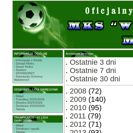
STRONA GŁÓWNA
INFORMACJE OGÓLNE
Archiwum Newsów
.
Ostatnie 3 dni
- Informacje o Klubie
- Zarząd Klubu
- Statut Klubu
.
Ostatnie 7 dni
- Stadion
- SPONSORZY
- Standardy Ochrony
.
Ostatnie 30 dni
Małoletnich
.
2008
(72)
SENIORZY - LIGA OKRĘGOWA
- Skład
.
2009
(140)
- Transfery 2025/2026
- Strzelcy 2025/2026
.
2010
(95)
- Terminarz 2025/2026
- Tabela
.
2011
(79)
TRAMPKARZE - IV LIGA
OKRĘGOWA
.
2012
(71)
- Skład
- Terminarz i wyniki
.
2013
(93)
- Tabela