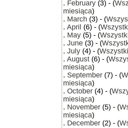
.
February
(3) - (
Wsz
miesiąca
)
.
March
(3) - (
Wszyst
.
April
(6) - (
Wszystk
.
May
(5) - (
Wszystki
.
June
(3) - (
Wszystk
.
July
(4) - (
Wszystki
.
August
(6) - (
Wszys
miesiąca
)
.
September
(7) - (
W
miesiąca
)
.
October
(4) - (
Wszy
miesiąca
)
.
November
(5) - (
Ws
miesiąca
)
.
December
(2) - (
Ws