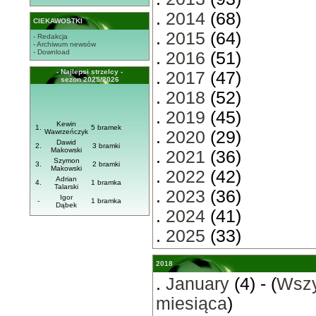
.
2014
(68)
CIEKAWOSTKI
.
2015
(64)
- Redakcja
- Archiwum newsów
- Download
.
2016
(51)
- Najlepsi strzelcy -
.
2017
(47)
sezon 2025/2026
.
2018
(52)
.
2019
(45)
Kewin
1.
5 bramek
Wawrzeńczyk
.
2020
(29)
Dawid
2.
3 bramki
Makowski
.
2021
(36)
Szymon
3.
2 bramki
Makowski
.
2022
(42)
Adrian
4.
1 bramka
Talarski
.
2023
(36)
Igor
-
1 bramka
Dąbek
.
2024
(41)
.
2025
(33)
2018
.
January
(4) - (
Wszy
miesiąca
)