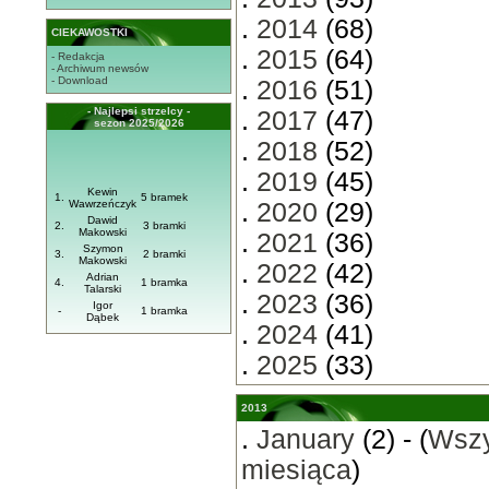
.
2014
(68)
CIEKAWOSTKI
.
2015
(64)
- Redakcja
- Archiwum newsów
- Download
.
2016
(51)
- Najlepsi strzelcy -
.
2017
(47)
sezon 2025/2026
.
2018
(52)
.
2019
(45)
Kewin
1.
5 bramek
Wawrzeńczyk
.
2020
(29)
Dawid
2.
3 bramki
Makowski
.
2021
(36)
Szymon
3.
2 bramki
Makowski
.
2022
(42)
Adrian
4.
1 bramka
Talarski
.
2023
(36)
Igor
-
1 bramka
Dąbek
.
2024
(41)
.
2025
(33)
2013
.
January
(2) - (
Wszy
miesiąca
)