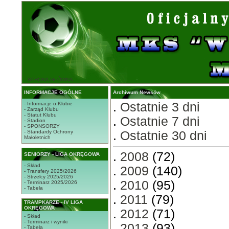
STRONA GŁÓWNA
INFORMACJE OGÓLNE
Archiwum Newsów
.
Ostatnie 3 dni
- Informacje o Klubie
- Zarząd Klubu
- Statut Klubu
.
Ostatnie 7 dni
- Stadion
- SPONSORZY
- Standardy Ochrony
.
Ostatnie 30 dni
Małoletnich
.
2008
(72)
SENIORZY - LIGA OKRĘGOWA
- Skład
.
2009
(140)
- Transfery 2025/2026
- Strzelcy 2025/2026
.
2010
(95)
- Terminarz 2025/2026
- Tabela
.
2011
(79)
TRAMPKARZE - IV LIGA
OKRĘGOWA
.
2012
(71)
- Skład
- Terminarz i wyniki
.
2013
(93)
- Tabela