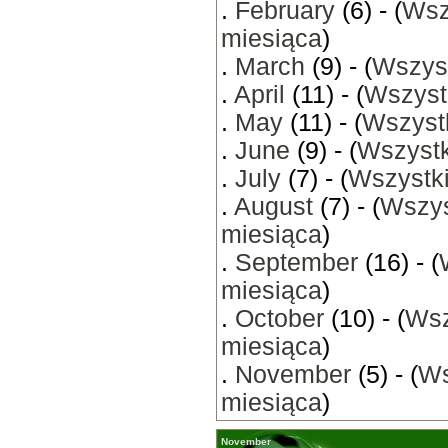
.
February
(6) - (
Wsz
miesiąca
)
.
March
(9) - (
Wszyst
.
April
(11) - (
Wszyst
.
May
(11) - (
Wszystk
.
June
(9) - (
Wszystk
.
July
(7) - (
Wszystki
.
August
(7) - (
Wszys
miesiąca
)
.
September
(16) - (
miesiąca
)
.
October
(10) - (
Wsz
miesiąca
)
.
November
(5) - (
Ws
miesiąca
)
November