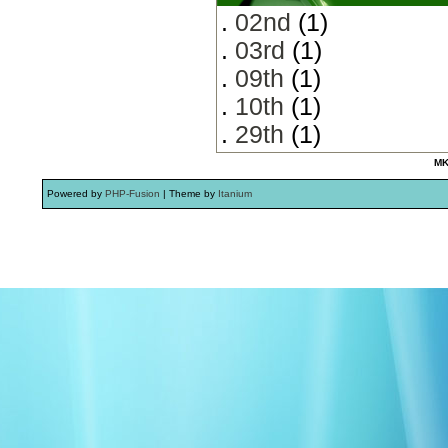
.
02nd
(1)
.
03rd
(1)
.
09th
(1)
.
10th
(1)
.
29th
(1)
MK
Powered by
PHP-Fusion
| Theme by
Itanium