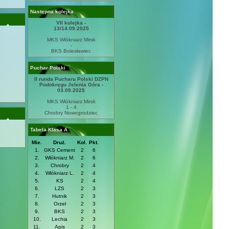
Następna kolejka
VII kolejka -
13/14.09.2025
MKS Włókniarz Mirsk
-
BKS Bolesławiec
Puchar Polski
II runda Pucharu Polski DZPN
Podokręgu Jelenia Góra -
03.09.2025
MKS Włókniarz Mirsk
1 - 4
Chrobry Nowogrodziec
Tabela Klasa A
Mie.
Druż.
Kol.
Pkt.
1.
GKS Cement
2
6
2.
Włókniarz M.
2
6
3.
Chrobry
2
4
4.
Włókniarz L.
2
4
5.
KS
2
4
6.
LZS
2
3
7.
Hutnik
2
3
8.
Orzeł
2
3
9.
BKS
2
3
10.
Lechia
2
3
11.
Apis
2
3