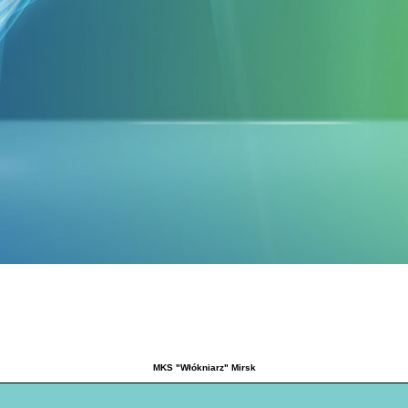
MKS "Włókniarz" Mirsk