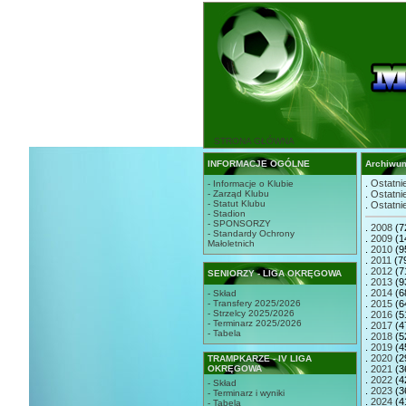
STRONA GŁÓWNA
INFORMACJE OGÓLNE
Archiwu
.
Ostatnie
- Informacje o Klubie
- Zarząd Klubu
.
Ostatnie
- Statut Klubu
.
Ostatnie
- Stadion
- SPONSORZY
.
2008
(7
- Standardy Ochrony
.
2009
(1
Małoletnich
.
2010
(9
.
2011
(7
.
2012
(7
SENIORZY - LIGA OKRĘGOWA
.
2013
(9
.
2014
(6
- Skład
- Transfery 2025/2026
.
2015
(6
- Strzelcy 2025/2026
.
2016
(5
- Terminarz 2025/2026
.
2017
(4
- Tabela
.
2018
(5
.
2019
(4
.
2020
(2
TRAMPKARZE - IV LIGA
OKRĘGOWA
.
2021
(3
.
2022
(4
- Skład
.
2023
(3
- Terminarz i wyniki
.
2024
(4
- Tabela