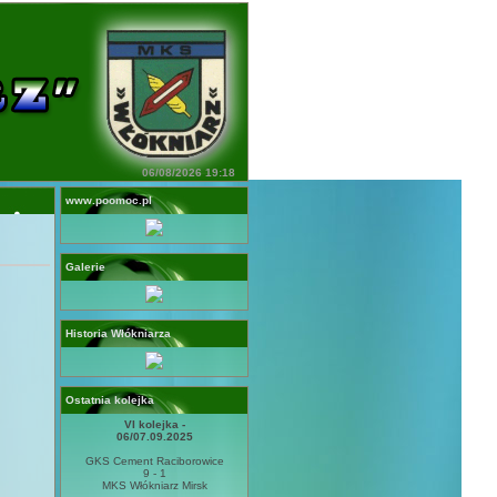
06/08/2026 19:18
www.poomoc.pl
Galerie
Historia Włókniarza
Ostatnia kolejka
VI kolejka -
06/07.09.2025
GKS Cement Raciborowice
9 - 1
MKS Włókniarz Mirsk