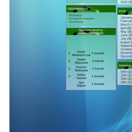
.
2025
(3
CIEKAWOSTKI
2018
- Redakcja
.
Januar
- Archiwum newsów
.
Februa
- Download
.
March
(
.
April
(6) 
- Najlepsi strzelcy -
.
May
(5) 
sezon 2025/2026
.
June
(3)
.
July
(4) 
.
August
(
.
Septem
.
Octobe
Kewin
.
Novemb
1.
5 bramek
Wawrzeńczyk
.
Decemb
Dawid
2.
3 bramki
Makowski
January
Szymon
3.
2 bramki
Makowski
.
04th
(1)
Adrian
.
15th
(1)
4.
1 bramka
Talarski
.
25th
(1)
.
28th
(1)
Igor
-
1 bramka
Dąbek