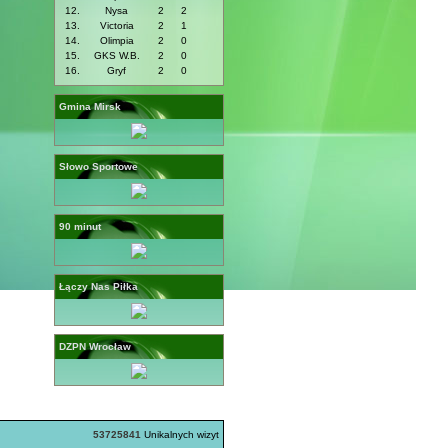
12.
Nysa
2
2
13.
Victoria
2
1
14.
Olimpia
2
0
15.
GKS W.B.
2
0
16.
Gryf
2
0
Gmina Mirsk
Słowo Sportowe
90 minut
Łączy Nas Piłka
DZPN Wrocław
53725841
Unikalnych wizyt