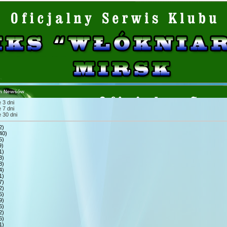
m Newsów
 3 dni
 7 dni
 30 dni
2)
40)
5)
9)
1)
3)
8)
4)
1)
7)
2)
5)
9)
6)
2)
6)
1)