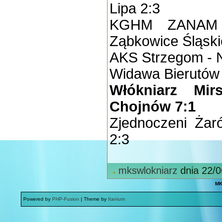
Lipa 2:3
KGHM ZANAM P
Ząbkowice Śląski
AKS Strzegom - N
Widawa Bierutów 
Włókniarz Mir
Chojnów 7:1
Zjednoczeni Żar
2:3
mkswlokniarz
dnia 22/0
MK
Powered by
PHP-Fusion
| Theme by
Itanium