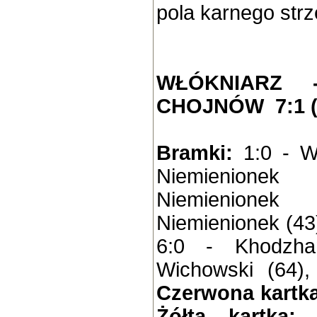
pola karnego strz
WŁÓKNIARZ 
CHOJNÓW 7:1 (
Bramki:
1:0 - W
Niemienione
Niemienione
Niemienionek (43)
6:0 - Khodzha
Wichowski (64),
Czerwona kartka
Żółta kartka