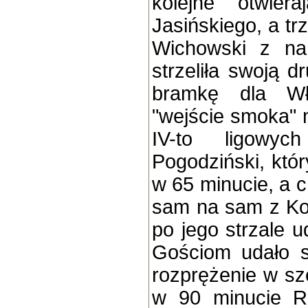
kolejne otwier
Jasińskiego, a tr
Wichowski z na
strzeliła swoją d
bramkę dla Włó
"wejście smoka" 
IV-to ligowyc
Pogodziński, któr
w 65 minucie, a c
sam na sam z Koz
po jego strzale u
Gościom udało s
rozprężenie w sz
w 90 minucie R