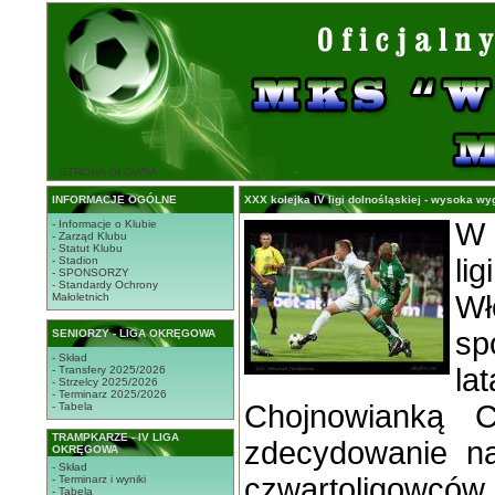
STRONA GŁÓWNA
INFORMACJE OGÓLNE
XXX kolejka IV ligi dolnośląskiej - wysoka wy
W 
- Informacje o Klubie
- Zarząd Klubu
- Statut Klubu
l
- Stadion
- SPONSORZY
- Standardy Ochrony
Wł
Małoletnich
sp
SENIORZY - LIGA OKRĘGOWA
- Skład
la
- Transfery 2025/2026
- Strzelcy 2025/2026
- Terminarz 2025/2026
Chojnowianką C
- Tabela
TRAMPKARZE - IV LIGA
zdecydowanie na
OKRĘGOWA
- Skład
czwartoligo
- Terminarz i wyniki
- Tabela