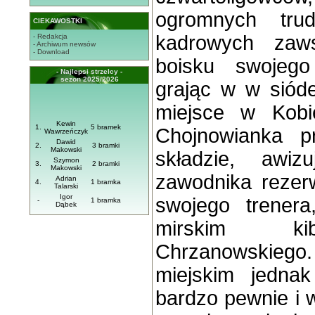
ogromnych trud
CIEKAWOSTKI
kadrowych zaws
- Redakcja
- Archiwum newsów
- Download
boisku swojego
- Najlepsi strzelcy -
sezon 2025/2026
grając w w sióde
miejsce w Kobi
Kewin
1.
5 bramek
Chojnowianka p
Wawrzeńczyk
Dawid
2.
3 bramki
Makowski
składzie, awiz
Szymon
3.
2 bramki
Makowski
zawodnika rezer
Adrian
4.
1 bramka
Talarski
Igor
swojego trener
-
1 bramka
Dąbek
mirskim ki
Chrzanowskiego. 
miejskim jednak
bardzo pewnie i 