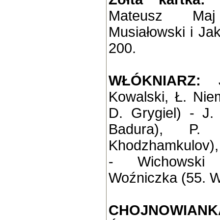
Mateusz Maj
Musiałowski i Ja
200.
WŁÓKNIARZ:
Kowalski, Ł. Nie
D. Grygiel) - J.
Badura)
, P. N
Khodzhamkulov)
- Wichowski (
Woźniczka (55. W.
CHOJNOWIANK