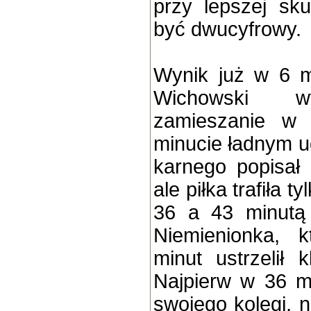
przy lepszej sk
być dwucyfrowy.
Wynik już w 6 m
Wichowski wy
zamieszanie w
minucie ładnym u
karnego popisał
ale piłka trafiła 
36 a 43 minutą 
Niemienionka, 
minut ustrzelił k
Najpierw w 36 mi
swojego kolegi, 