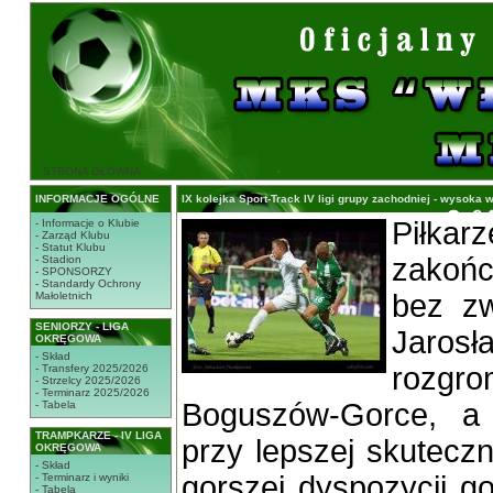
STRONA GŁÓWNA
INFORMACJE OGÓLNE
IX kolejka Sport-Track IV ligi grupy zachodniej - wysoka 
Piłka
- Informacje o Klubie
- Zarząd Klubu
- Statut Klubu
zakońc
- Stadion
- SPONSORZY
- Standardy Ochrony
bez zw
Małoletnich
SENIORZY - LIGA
Jaro
OKRĘGOWA
- Skład
rozgro
- Transfery 2025/2026
- Strzelcy 2025/2026
- Terminarz 2025/2026
Boguszów-Gorce, a 
- Tabela
TRAMPKARZE - IV LIGA
przy lepszej skutecz
OKRĘGOWA
- Skład
gorszej dyspozycji g
- Terminarz i wyniki
- Tabela