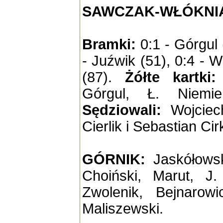
SAWCZAK-WŁÓKNIAR
Bramki:
0:1 - Górgul 
- Juźwik (51), 0:4 - 
(87).
Żółte kartki
Górgul, Ł. Niemie
Sędziowali:
Wojciec
Cierlik i Sebastian Ci
GÓRNIK:
Jaskółowsk
Choiński, Marut, J.
Zwolenik, Bejnarowi
Maliszewski.