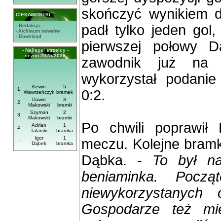
skończyć wynikiem 
CIEKAWOSTKI
padł tylko jeden go
- Redakcja
- Archiwum newsów
- Download
pierwszej połowy 
- Najlepsi strzelcy -
sezon 2025/2026
zawodnik już na w
wykorzystał podanie
Kewin
5
1.
0:2.
Wawrzeńczyk
bramek
Dawid
3
2.
Makowski
bramki
Szymon
2
3.
Makowski
bramki
Po chwili poprawił
Adrian
1
4.
Talarski
bramka
Igor
1
meczu. Kolejne bramki
-
Dąbek
bramka
Dąbka. -
To był na
beniaminka. Począ
niewykorzystanych 
Gospodarze też mie