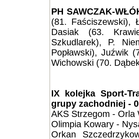
PH SAWCZAK-WŁÓ
(81. Faściszewski), 
Dasiak (63. Krawi
Szkudlarek), P. Nie
Popławski), Juźwik (
Wichowski (70. Dąbek
IX kolejka Sport-Tr
grupy zachodniej - 0
AKS Strzegom - Orla
Olimpia Kowary - Nys
Orkan Szczedrzykow