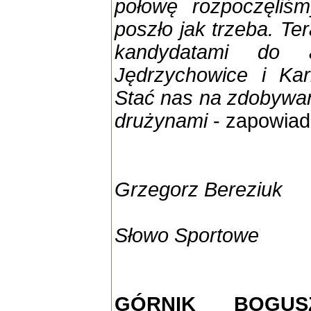
połowę rozpoczęliśm
poszło jak trzeba. Te
kandydatami do 
Jędrzychowice i Kar
Stać nas na zdobywan
drużynami
- zapowiad
Grzegorz Bereziuk
Słowo Sportowe
GÓRNIK BOGU