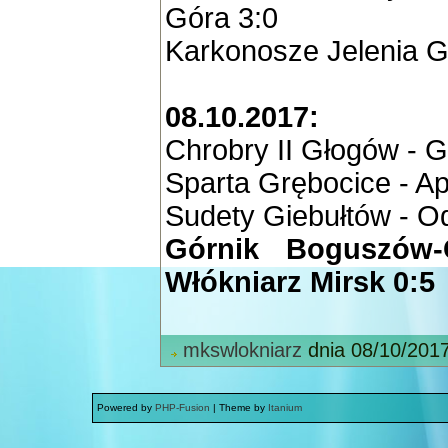
Góra 3:0
Karkonosze Jelenia G
08.10.2017:
Chrobry II Głogów - Gó
Sparta Grębocice - A
Sudety Giebułtów - O
Górnik Boguszów
Włókniarz Mirsk 0:5
mkswlokniarz
dnia 08/10/201
Powered by
PHP-Fusion
| Theme by
Itanium