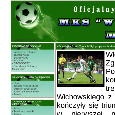
STRONA GŁÓWNA
INFORMACJE OGÓLNE
XIV kolejka Sport-Track IV ligi grupy zachodn
Wł
- Informacje o Klubie
- Zarząd Klubu
- Statut Klubu
Zg
- Stadion
- SPONSORZY
- Standardy Ochrony
P
Małoletnich
k
SENIORZY - LIGA OKRĘGOWA
- Skład
t
- Transfery 2025/2026
- Strzelcy 2025/2026
- Terminarz 2025/2026
Wichowskiego z
- Tabela
TRAMPKARZE - IV LIGA
kończyły się tri
OKRĘGOWA
- Skład
w pierwszej m
- Terminarz i wyniki
- Tabela