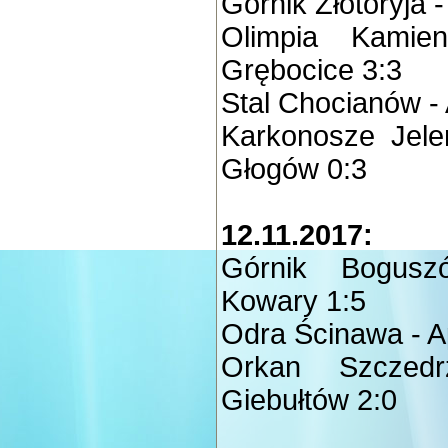
Górnik Złotoryja 
Olimpia Kamie
Grębocice 3:3
Stal Chocianów -
Karkonosze Jele
Głogów 0:3
12.11.2017:
Górnik Bogusz
Kowary 1:5
Odra Ścinawa - A
Orkan Szczedr
Giebułtów 2:0