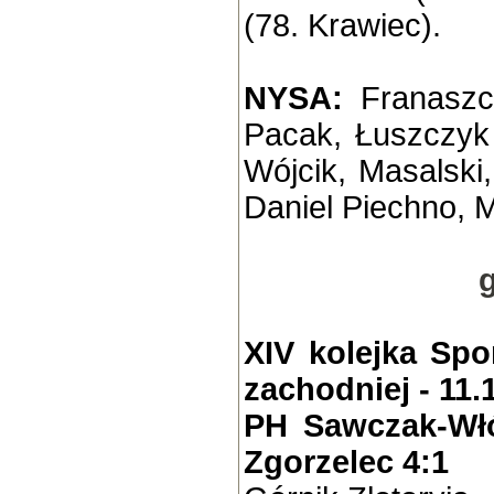
(78. Krawiec).
NYSA:
Franaszc
Pacak, Łuszczyk 
Wójcik, Masalski,
Daniel Piechno, 
g
XIV kolejka Spor
zachodniej - 11.
PH Sawczak-Włó
Zgorzelec 4:1