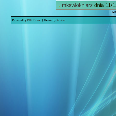
mkswlokniarz
dnia 11/1
MK
Powered by
PHP-Fusion
| Theme by
Itanium