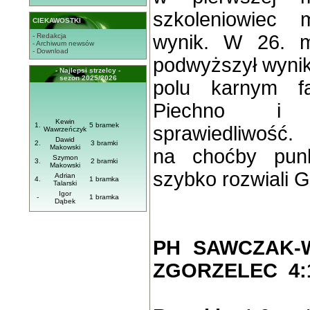
szkoleniowiec 
CIEKAWOSTKI
wynik. W 26. m
- Redakcja
- Archiwum newsów
- Download
podwyższył wynik
- Najlepsi strzelcy -
sezon 2025/2026
polu karnym fa
Piechno i 
Kewin
1.
5 bramek
sprawiedliwość.
Wawrzeńczyk
Dawid
2.
3 bramki
Makowski
na choćby punk
Szymon
3.
2 bramki
Makowski
szybko rozwiali G
Adrian
4.
1 bramka
Talarski
Igor
-
1 bramka
Dąbek
PH SAWCZAK-
ZGORZELEC 4:1 