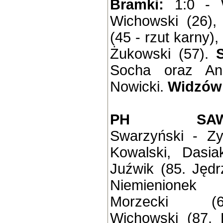
Bramki:
1:0 - 
Wichowski (26),
(45 - rzut karny),
Żukowski (57).
Socha oraz And
Nowicki.
Widzów
PH SAWCZA
Swarzyński - Zy
Kowalski, Dasia
Juźwik (85. Jędr
Niemienionek
Morzecki (67
Wichowski (87. 