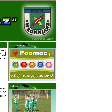
08/08/2026 11:30
www.poomoc.pl
owej
iast
amki
Galerie
awiec
e na
 mecz