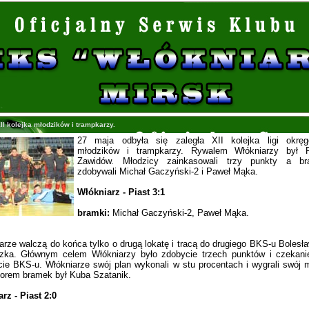
II kolejka młodzików i trampkarzy.
27 maja odbyła się zaległa XII kolejka ligi okręg
młodzików i trampkarzy. Rywalem Włókniarzy był P
Zawidów. Młodzicy zainkasowali trzy punkty a br
zdobywali Michał Gaczyński-2 i Paweł Mąka.
Włókniarz - Piast 3:1
bramki:
Michał Gaczyński-2, Paweł Mąka.
rze walczą do końca tylko o drugą lokatę i tracą do drugiego BKS-u Bolesł
zka. Głównym celem Włókniarzy było zdobycie trzech punktów i czekani
cie BKS-u. Włókniarze swój plan wykonali w stu procentach i wygrali swój
torem bramek był Kuba Szatanik.
rz - Piast 2:0