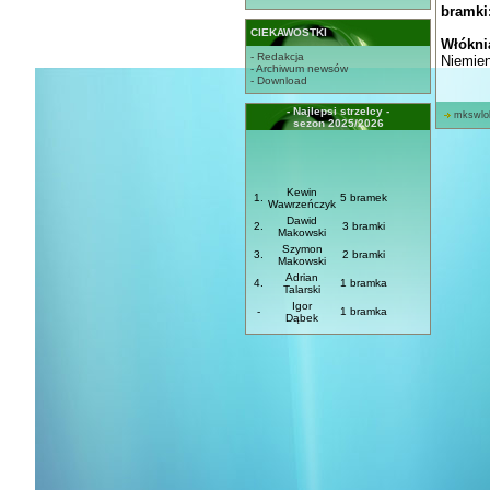
bramki
CIEKAWOSTKI
Włókni
- Redakcja
Niemien
- Archiwum newsów
- Download
P
- Najlepsi strzelcy -
mkswlo
sezon 2025/2026
Kewin
1.
5 bramek
Wawrzeńczyk
Dawid
2.
3 bramki
Makowski
Szymon
3.
2 bramki
Makowski
Adrian
4.
1 bramka
Talarski
Igor
-
1 bramka
Dąbek