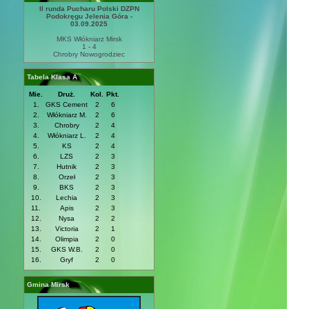
II runda Pucharu Polski DZPN
Podokręgu Jelenia Góra -
03.09.2025
MKS Włókniarz Mirsk
1 - 4
Chrobry Nowogrodziec
Tabela Klasa A
Mie.
Druż.
Kol.
Pkt.
1.
GKS Cement
2
6
2.
Włókniarz M.
2
6
3.
Chrobry
2
4
4.
Włókniarz L.
2
4
5.
KS
2
4
6.
LZS
2
3
7.
Hutnik
2
3
8.
Orzeł
2
3
9.
BKS
2
3
10.
Lechia
2
3
11.
Apis
2
3
12.
Nysa
2
2
13.
Victoria
2
1
14.
Olimpia
2
0
15.
GKS W.B.
2
0
16.
Gryf
2
0
Gmina Mirsk