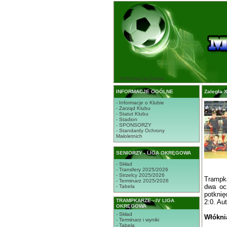
STRONA GŁÓWNA
INFORMACJE OGÓLNE
Zaległa X
- Informacje o Klubie
- Zarząd Klubu
- Statut Klubu
- Stadion
- SPONSORZY
- Standardy Ochrony
Małoletnich
SENIORZY - LIGA OKRĘGOWA
- Skład
- Transfery 2025/2026
- Strzelcy 2025/2026
Trampka
- Terminarz 2025/2026
dwa oc
- Tabela
potknię
TRAMPKARZE - IV LIGA
2:0. Au
OKRĘGOWA
- Skład
Włóknia
- Terminarz i wyniki
- Tabela