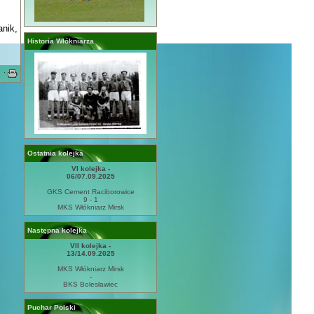
anik,
Historia Włókniarza
·
Ostatnia kolejka
VI kolejka -
06/07.09.2025
GKS Cement Raciborowice
9 - 1
MKS Włókniarz Mirsk
Następna kolejka
VII kolejka -
13/14.09.2025
MKS Włókniarz Mirsk
-
BKS Bolesławiec
Puchar Polski