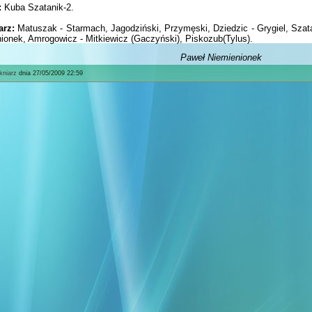
:
Kuba Szatanik-2.
arz:
Matuszak - Starmach, Jagodziński, Przymęski, Dziedzic - Grygiel, Szat
ionek, Amrogowicz - Mitkiewicz (Gaczyński), Piskozub(Tylus).
aweł Niemienionek
kniarz
dnia 27/05/2009 22:59