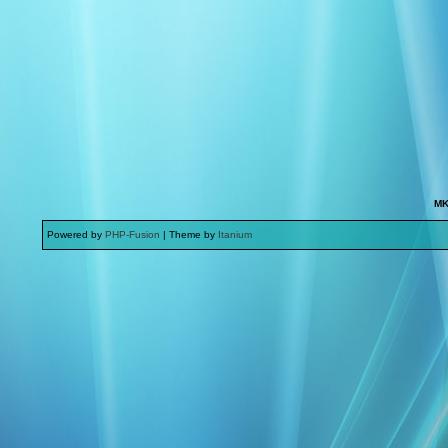
MK
Powered by
PHP-Fusion
| Theme by
Itanium