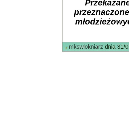
Przekazane
przeznaczone
młodzieżowy
mkswlokniarz
dnia 31/0