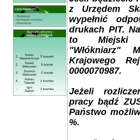
z Urzędem Sk
CIEKAWOSTKI
wypełnić odpo
- Redakcja
- Archiwum newsów
- Download
drukach PIT. N
- Najlepsi strzelcy -
sezon 2025/2026
to Miejski
"Włókniarz" 
Kewin
1.
5 bramek
Krajowego Re
Wawrzeńczyk
Dawid
2.
3 bramki
Makowski
0000070987.
Szymon
3.
2 bramki
Makowski
Adrian
4.
1 bramka
Talarski
Igor
Jeżeli rozlicz
-
1 bramka
Dąbek
pracy bądź ZUS
Państwo możliw
%.