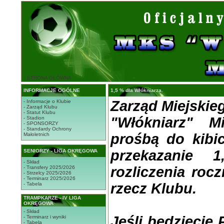
STRONA GŁÓWNA
INFORMACJE OGÓLNE
1,5 % dla Włókniarza.
Zarząd Miejski
- Informacje o Klubie
- Zarząd Klubu
- Statut Klubu
"Włókniarz" M
- Stadion
- SPONSORZY
- Standardy Ochrony
prośbą do kibi
Małoletnich
przekazanie
SENIORZY - LIGA OKRĘGOWA
- Skład
rozliczenia roc
- Transfery 2025/2026
- Strzelcy 2025/2026
- Terminarz 2025/2026
rzecz Klubu.
- Tabela
TRAMPKARZE - IV LIGA
OKRĘGOWA
- Skład
Jeśli będziecie 
- Terminarz i wyniki
- Tabela