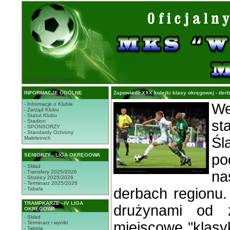
STRONA GŁÓWNA
INFORMACJE OGÓLNE
Zapowiedź XXX kolejki klasy okręgowej - der
We
- Informacje o Klubie
- Zarząd Klubu
- Statut Klubu
st
- Stadion
- SPONSORZY
- Standardy Ochrony
Śl
Małoletnich
p
SENIORZY - LIGA OKRĘGOWA
- Skład
na
- Transfery 2025/2026
- Strzelcy 2025/2026
- Terminarz 2025/2026
derbach regionu
- Tabela
TRAMPKARZE - IV LIGA
drużynami od 
OKRĘGOWA
- Skład
miejscowe "klasyk
- Terminarz i wyniki
- Tabela