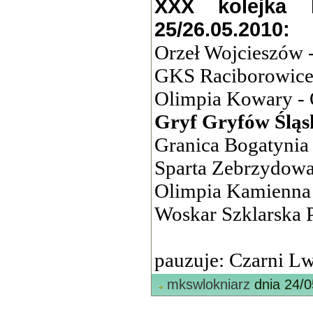
XXX kolejka 
25/26.05.2010:
Orzeł Wojcieszów 
GKS Raciborowice
Olimpia Kowary -
Gryf Gryfów Śląs
Granica Bogatynia 
Sparta Zebrzydowa
Olimpia Kamienna
Woskar Szklarska 
pauzuje: Czarni L
mkswlokniarz
dnia 24/0