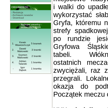
i walki do upadł
CIEKAWOSTKI
wykorzystać sła
- Redakcja
- Archiwum newsów
- Download
Gryfa, któremu n
- Najlepsi strzelcy -
sezon 2025/2026
strefy spadkowe
po rundzie jes
Kewin
1.
5 bramek
Gryfowa Śląsk
Wawrzeńczyk
Dawid
2.
3 bramki
Makowski
tabeli. Włókn
Szymon
3.
2 bramki
Makowski
ostatnich mecza
Adrian
4.
1 bramka
Talarski
Igor
zwyciężali, raz z
-
1 bramka
Dąbek
przegrali. Lokal
okazja do podt
Początek meczu o