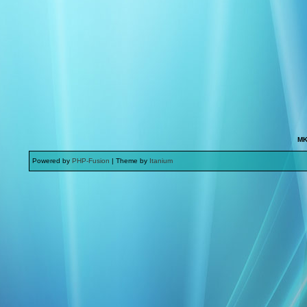
MK
Powered by
PHP-Fusion
| Theme by
Itanium