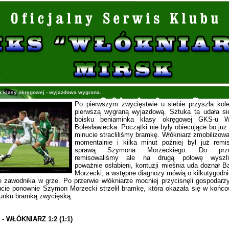
jka klasy okręgowej - wyjazdowa wygrana.
Po pierwszym zwycięstwie u siebie przyszła kole
pierwszą wygraną wyjazdową. Sztuka ta udała si
boisku beniaminka klasy okręgowej GKS-u W
Bolesławiecka. Początki nie były obiecujące bo ju
minucie stracliliśmy bramkę. Włókniarz zmobilizowa
momentalnie i kilka minut poźniej był już remi
sprawą Szymona Morzeckiego. Do prze
remisowaliśmy ale na drugą połowę wyszl
poważnie osłabieni, kontuzji mieśnia uda doznał B
Morzecki, a wstępne diagnozy mówią o kilkutygodn
e zawodnika w grze. Po przerwie włókniarze mocniej przycisnęli gospodarz
cie ponownie Szymon Morzecki strzelił bramkę, która okazała się w końc
hunku bramką zwycięską.
- WŁÓKNIARZ 1:2 (1:1)