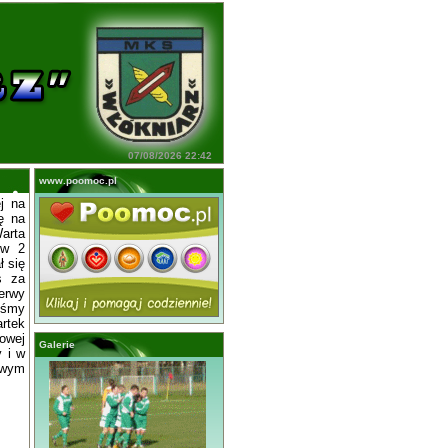
07/08/2026 22:42
www.poomoc.pl
j na
ę na
arta
ż w 2
ł się
s za
rwy
iśmy
artek
iowej
Galerie
y i w
owym