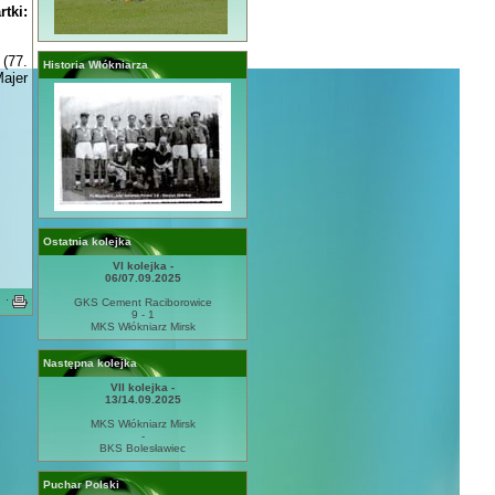
rtki:
 (77.
Historia Włókniarza
Majer
Ostatnia kolejka
VI kolejka -
06/07.09.2025
·
GKS Cement Raciborowice
9 - 1
MKS Włókniarz Mirsk
Następna kolejka
VII kolejka -
13/14.09.2025
MKS Włókniarz Mirsk
-
BKS Bolesławiec
Puchar Polski