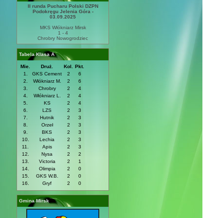
II runda Pucharu Polski DZPN
Podokręgu Jelenia Góra -
03.09.2025
MKS Włókniarz Mirsk
1 - 4
Chrobry Nowogrodziec
Tabela Klasa A
Mie.
Druż.
Kol.
Pkt.
1.
GKS Cement
2
6
2.
Włókniarz M.
2
6
3.
Chrobry
2
4
4.
Włókniarz L.
2
4
5.
KS
2
4
6.
LZS
2
3
7.
Hutnik
2
3
8.
Orzeł
2
3
9.
BKS
2
3
10.
Lechia
2
3
11.
Apis
2
3
12.
Nysa
2
2
13.
Victoria
2
1
14.
Olimpia
2
0
15.
GKS W.B.
2
0
16.
Gryf
2
0
Gmina Mirsk