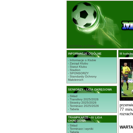
STRONA GŁÓWNA
INFORMACJE OGÓLNE
III kole
- Informacje o Klubie
- Zarząd Klubu
- Statut Klubu
- Stadion
- SPONSORZY
- Standardy Ochrony
Małoletnich
SENIORZY - LIGA OKRĘGOWA
- Skład
- Transfery 2025/2026
- Strzelcy 2025/2026
przerwi
- Terminarz 2025/2026
77 minu
- Tabela
rozrac
TRAMPKARZE - IV LIGA
OKRĘGOWA
- Skład
WARTA 
- Terminarz i wyniki
- Tabela