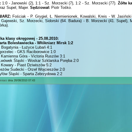
:
1:0 - Janowski (2), 1:1 - Sz. Morzecki (7), 1:2 - Sz. Morzecki (77).
Żółte ka
raz Supel, Majer.
Sędziował:
Piotr Tośko.
IARZ:
Fościak - P. Grygiel, Ł. Niemienionek, Kowalski, Kreis - W. Jasiński
, Gajewski, Sz. Morzecki, Sidorski (64. Badura) - B. Morzecki (41. Supel), 
órka).
ejka klasy okręgowej - 25.08.2010:
rta Bolesławiecka - Włókniarz Mirsk 1:2
 Bogatynia - Łużyce Lubań 4:1
orzelec - GKS Raciborowice 1:0
 Kamienna Góra - Victoria Ruszów 3:1
Lwówek Śląski - Woskar Szklarska Poręba 2:0
 Kowary - Piast Dziwiszów 5:2
Jeżów Sudecki - Orzeł Wojcieszów 2:0
yfów Śląski - Sparta Zebrzydowa 2:2
kniarz
dnia 26/08/2010 07:43