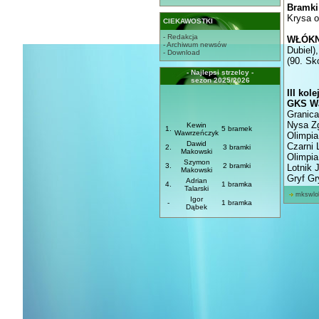
Bramki
Krysa o
CIEKAWOSTKI
- Redakcja
WŁÓKN
- Archiwum newsów
Dubiel)
- Download
(90. Sk
- Najlepsi strzelcy -
sezon 2025/2026
III kol
GKS Wa
Granica
Nysa Zg
Kewin
1.
5 bramek
Wawrzeńczyk
Olimpia
Dawid
Czarni 
2.
3 bramki
Makowski
Olimpia
Szymon
3.
2 bramki
Lotnik 
Makowski
Gryf Gr
Adrian
4.
1 bramka
Talarski
mkswlo
Igor
-
1 bramka
Dąbek