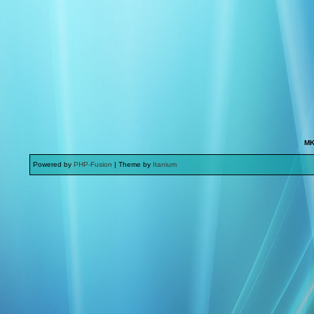
MK
Powered by
PHP-Fusion
| Theme by
Itanium