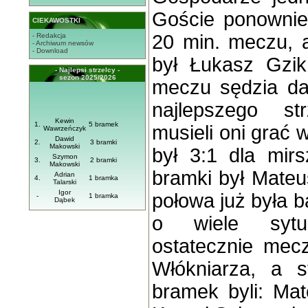
Goście ponownie
CIEKAWOSTKI
20 min. meczu, 
- Redakcja
- Archiwum newsów
- Download
był Łukasz Gzik
- Najlepsi strzelcy -
sezon 2025/2026
meczu sędzia da
najlepszego st
Kewin
1.
5 bramek
musieli oni grać 
Wawrzeńczyk
Dawid
2.
3 bramki
Makowski
był 3:1 dla mir
Szymon
3.
2 bramki
Makowski
bramki był Mateu
Adrian
4.
1 bramka
Talarski
Igor
połowa już była b
-
1 bramka
Dąbek
o wiele sytua
ostatecznie mecz
Włókniarza, a s
bramek byli: Mat