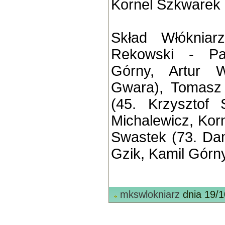
Kornel Szkwarek 
Skład Włókniar
Rekowski - Paw
Górny, Artur W
Gwara), Tomasz
(45. Krzysztof 
Michalewicz, Kor
Swastek (73. Dam
Gzik, Kamil Górny
mkswlokniarz
dnia 19/1