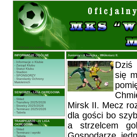
STRONA GŁÓWNA
INFORMACJE OGÓLNE
Juniorzy - X kolejka - Włókniarz II.
Dziś 
- Informacje o Klubie
- Zarząd Klubu
- Statut Klubu
się m
- Stadion
- SPONSORZY
- Standardy Ochrony
pom
Małoletnich
Chmi
SENIORZY - LIGA OKRĘGOWA
- Skład
Mirsk II. Mecz ro
- Transfery 2025/2026
- Strzelcy 2025/2026
- Terminarz 2025/2026
dla gości bo szyb
- Tabela
TRAMPKARZE - IV LIGA
a strzelcem go
OKRĘGOWA
- Skład
Gospodarze jedn
- Terminarz i wyniki
- Tabela