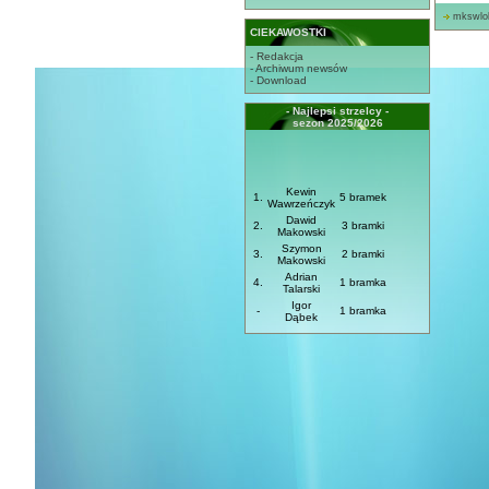
mkswlo
CIEKAWOSTKI
- Redakcja
- Archiwum newsów
- Download
- Najlepsi strzelcy -
sezon 2025/2026
Kewin
1.
5 bramek
Wawrzeńczyk
Dawid
2.
3 bramki
Makowski
Szymon
3.
2 bramki
Makowski
Adrian
4.
1 bramka
Talarski
Igor
-
1 bramka
Dąbek