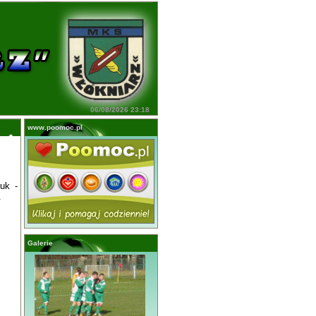
06/08/2026 23:18
www.poomoc.pl
uk -
.
Galerie