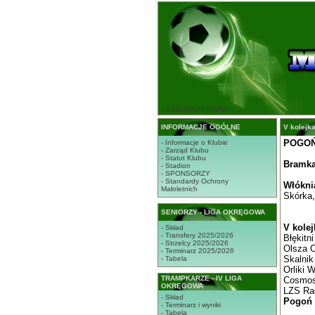
STRONA GŁÓWNA
INFORMACJE OGÓLNE
V kolejka
POGOŃ 
- Informacje o Klubie
- Zarząd Klubu
- Statut Klubu
Bramka
- Stadion
- SPONSORZY
- Standardy Ochrony
Włóknia
Małoletnich
Skórka,
SENIORZY - LIGA OKRĘGOWA
V kolej
- Skład
- Transfery 2025/2026
Błękitn
- Strzelcy 2025/2026
Olsza O
- Terminarz 2025/2026
Skalnik
- Tabela
Orliki 
TRAMPKARZE - IV LIGA
Cosmos
OKRĘGOWA
LZS Rad
- Skład
Pogoń M
- Terminarz i wyniki
- Tabela