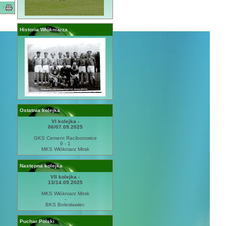
·
Historia Włókniarza
Ostatnia kolejka
VI kolejka -
06/07.09.2025
GKS Cement Raciborowice
9 - 1
MKS Włókniarz Mirsk
Następna kolejka
VII kolejka -
13/14.09.2025
MKS Włókniarz Mirsk
-
BKS Bolesławiec
Puchar Polski