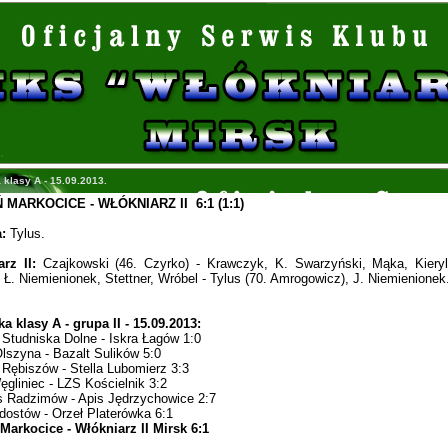
 klasy A - 15.09.2013.
MARKOCICE - WŁÓKNIARZ II 6:1 (1:1)
:
Tylus.
rz II:
Czajkowski (46. Czyrko) - Krawczyk, K. Swarzyński, Mąka, Kieryl
 Ł. Niemienionek, Stettner, Wróbel - Tylus (70. Amrogowicz), J. Niemienionek
ka klasy A - grupa II - 15.09.2013:
i Studniska Dolne - Iskra Łagów 1:0
lszyna - Bazalt Sulików 5:0
 Rębiszów - Stella Lubomierz 3:3
Węgliniec - LZS Kościelnik 3:2
 Radzimów - Apis Jędrzychowice 2:7
ostów - Orzeł Platerówka 6:1
arkocice - Włókniarz II Mirsk 6:1