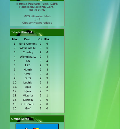
II runda Pucharu Polski DZPN
Podokręgu Jelenia Góra -
03.09.2025
MKS Włókniarz Mirsk
1 - 4
Chrobry Nowogrodziec
Tabela Klasa A
Mie.
Druż.
Kol.
Pkt.
1.
GKS Cement
2
6
2.
Włókniarz M.
2
6
3.
Chrobry
2
4
4.
Włókniarz L.
2
4
5.
KS
2
4
6.
LZS
2
3
7.
Hutnik
2
3
8.
Orzeł
2
3
9.
BKS
2
3
10.
Lechia
2
3
11.
Apis
2
3
12.
Nysa
2
2
13.
Victoria
2
1
14.
Olimpia
2
0
15.
GKS W.B.
2
0
16.
Gryf
2
0
Gmina Mirsk