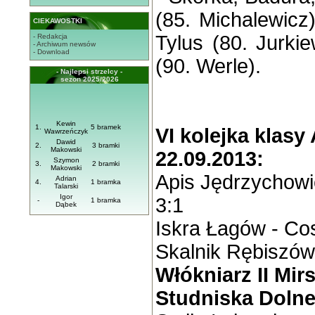
(85. Michalewicz)
CIEKAWOSTKI
Tylus (80. Jurkie
- Redakcja
- Archiwum newsów
- Download
(90. Werle).
- Najlepsi strzelcy -
sezon 2025/2026
Kewin
1.
5 bramek
VI kolejka klasy A
Wawrzeńczyk
Dawid
2.
3 bramki
Makowski
22.09.2013:
Szymon
3.
2 bramki
Makowski
Apis Jędrzychowi
Adrian
4.
1 bramka
Talarski
Igor
3:1
-
1 bramka
Dąbek
Iskra Łagów - C
Skalnik Rębiszów
Włókniarz II Mirs
Studniska Dolne