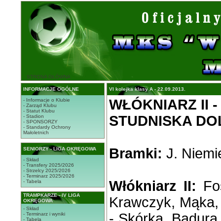
STRONA GŁÓWNA
INFORMACJE OGÓLNE
VI kolejka klasy A - 22.09.2013.
WŁÓKNIARZ II -
- Informacje o Klubie
- Zarząd Klubu
- Statut Klubu
STUDNISKA DOL
- Stadion
- SPONSORZY
- Standardy Ochrony
Małoletnich
Bramki:
J. Niemie
SENIORZY - LIGA OKRĘGOWA
- Skład
- Transfery 2025/2026
- Strzelcy 2025/2026
- Terminarz 2025/2026
Włókniarz II:
Foś
- Tabela
TRAMPKARZE - IV LIGA
Krawczyk, Mąka, 
OKRĘGOWA
- Skład
- Skórka, Badura,
- Terminarz i wyniki
- Tabela