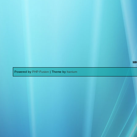
MK
Powered by
PHP-Fusion
| Theme by
Itanium