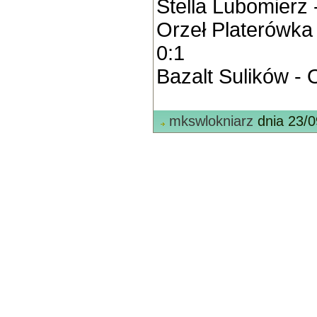
Stella Lubomierz 
Orzeł Platerówka
0:1
Bazalt Sulików - O
mkswlokniarz
dnia 23/0