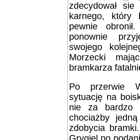
zdecydował sie n
karnego, który
pewnie obronił
ponownie przyj
swojego kolejn
Morzecki mają
bramkarza fatalnie
Po przerwie Wł
sytuację na bois
nie za bardzo 
chociażby jedną
zdobycia bramki
Grygiel po podan