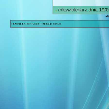
mkswlokniarz
dnia 19/0
MK
Powered by
PHP-Fusion
| Theme by
Itanium