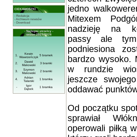
jedno walkower
CIEKAWOSTKI
Mitexem Podgó
- Redakcja
- Archiwum newsów
- Download
nadzieję na ko
- Najlepsi strzelcy -
sezon 2025/2026
passy ale tym
podniesiona zos
Kewin
1.
5 bramek
bardzo wysoko. M
Wawrzeńczyk
Dawid
2.
3 bramki
Makowski
w rundzie wios
Szymon
3.
2 bramki
Makowski
jeszcze swojeg
Adrian
4.
1 bramka
Talarski
Igor
oddawać punktó
-
1 bramka
Dąbek
Od początku spot
sprawiał Włókn
operowali piłką 