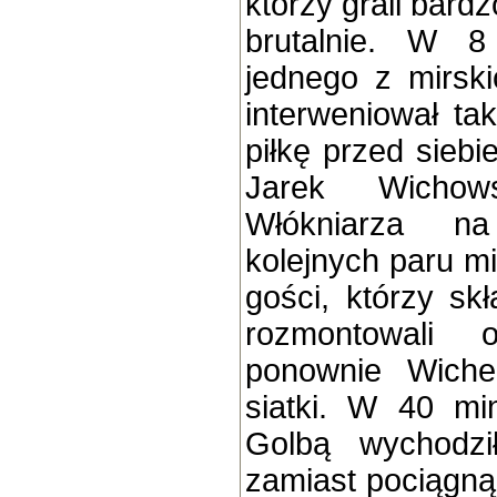
którzy grali bard
brutalnie. W 8
jednego z mirsk
interweniował tak
piłkę przed siebi
Jarek Wichow
Włókniarza n
kolejnych paru mi
gości, którzy sk
rozmontowali 
ponownie Wiche
siatki. W 40 m
Golbą wychodzi
zamiast pociągną