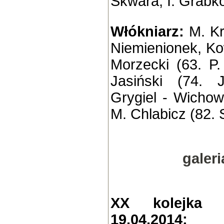
Skwara, I. Grabk
Włókniarz:
M. Kr
Niemienionek, Kow
Morzecki (63. P.
Jasiński (74. 
Grygiel - Wichow
M. Chlabicz (82. 
galer
XX kolejka 
19.04.2014: