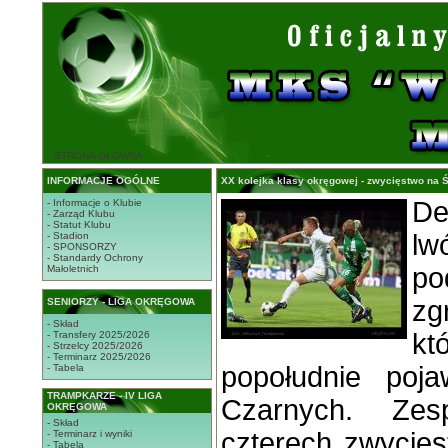
STRONA GŁÓWNA
INFORMACJE OGÓLNE
XX kolejka klasy okręgowej - zwycięstwo na Ś
D
- Informacje o Klubie
- Zarząd Klubu
- Statut Klubu
lw
- Stadion
- SPONSORZY
- Standardy Ochrony
p
Małoletnich
zg
SENIORZY - LIGA OKRĘGOWA
- Skład
k
- Transfery 2025/2026
- Strzelcy 2025/2026
- Terminarz 2025/2026
popołudnie poja
- Tabela
TRAMPKARZE - IV LIGA
Czarnych. Zes
OKRĘGOWA
- Skład
czterech zwycię
- Terminarz i wyniki
- Tabela