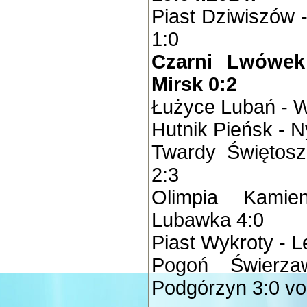
Piast Dziwiszów 
1:0
Czarni Lwówek 
Mirsk 0:2
Łużyce Lubań - W
Hutnik Pieńsk - N
Twardy Świętosz
2:3
Olimpia Kami
Lubawka 4:0
Piast Wykroty - L
Pogoń Świerza
Podgórzyn 3:0 vo