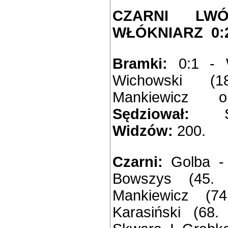
CZARNI LW
WŁÓKNIARZ 0:2 
Bramki:
0:1 - W
Wichowski (
Mankiewicz o
Sędziował:
Sła
Widzów:
200.
Czarni:
Golba - 
Bowszys (45. 
Mankiewicz (74.
Karasiński (68.