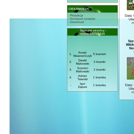
CIEKAWOSTKI
- Redakcja
Data: 
- Archiwum newsów
Utw
- Download
m
- Najlepsi strzelcy -
sezon 2025/2026
Sez
Włók
No
Kewin
1.
5 bramek
Wawrzeńczyk
Dawid
2.
3 bramki
Makowski
Szymon
3.
2 bramki
Makowski
Adrian
4.
1 bramka
Talarski
Igor
Data:
-
1 bramka
Dąbek
Utw
m