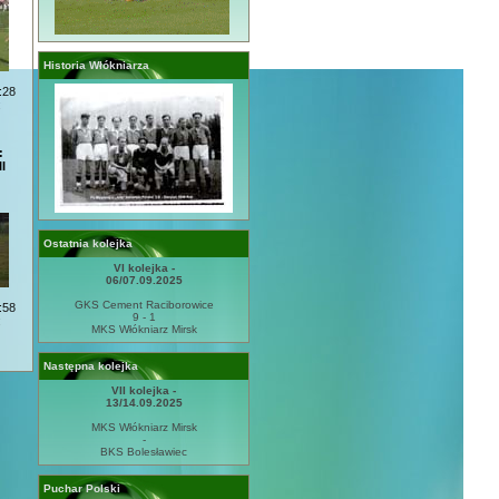
Historia Włókniarza
:28
:
:
I
Ostatnia kolejka
VI kolejka -
06/07.09.2025
GKS Cement Raciborowice
:58
9 - 1
:
MKS Włókniarz Mirsk
Następna kolejka
VII kolejka -
13/14.09.2025
MKS Włókniarz Mirsk
-
BKS Bolesławiec
Puchar Polski