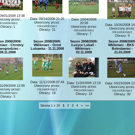
09/01/2008 13:38
Data: 09/14/2008 21:25
orzony przez:
Data: 10/04/2008
Utworzony przez:
kswlokniarz
20:58
Data: 10/26/2008 14
mkswlokniarz
Obrazy: 1
Utworzony przez:
Utworzony przez
Obrazy: 31
mkswlokniarz
mkswlokniarz
Obrazy: 7
Obrazy: 9
on 2008/2009:
Sezon 2008/2009:
Sezon 2008/2009:
Sezon 2008/2009
niarz - Chrobry
Włókniarz - Orzeł
Łużyce Lubań -
Włókniarz - BKS I
wogrodziec -
Lubawka - 11.11.2008
Włókniarz -
Bolesławiec -
08.11.2008
02.11.2008
21.03.2009
Data: 11/12/2008 07:44
Data: 11/20/2008 12:19
Data: 03/23/2009 12
 11/09/2008 12:09
Utworzony przez:
Utworzony przez:
Utworzony przez
orzony przez:
mkswlokniarz
mkswlokniarz
mkswlokniarz
kswlokniarz
Obrazy: 19
Obrazy: 14
Obrazy: 30
Obrazy: 3
Strona 1 z 16
1
2
3
4
>
>>