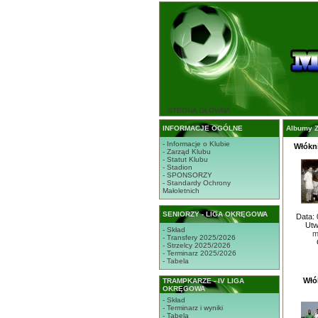
STRONA GŁÓWNA
INFORMACJE OGÓLNE
Albumy Z
- Informacje o Klubie
Włókni
- Zarząd Klubu
- Statut Klubu
- Stadion
- SPONSORZY
- Standardy Ochrony
Małoletnich
SENIORZY - LIGA OKRĘGOWA
Data: 
Utw
- Skład
m
- Transfery 2025/2026
- Strzelcy 2025/2026
- Terminarz 2025/2026
- Tabela
Włó
TRAMPKARZE - IV LIGA
OKRĘGOWA
- Skład
- Terminarz i wyniki
- Tabela