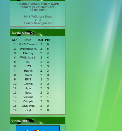
II runda Pucharu Polski DZPN
Podokręgu Jelenia Góra -
03.09.2025
MKS Włókniarz Mirsk
1 - 4
Chrobry Nowogrodziec
Tabela Klasa A
Mie.
Druż.
Kol.
Pkt.
1.
GKS Cement
2
6
2.
Włókniarz M.
2
6
3.
Chrobry
2
4
4.
Włókniarz L.
2
4
5.
KS
2
4
6.
LZS
2
3
7.
Hutnik
2
3
8.
Orzeł
2
3
9.
BKS
2
3
10.
Lechia
2
3
11.
Apis
2
3
12.
Nysa
2
2
13.
Victoria
2
1
14.
Olimpia
2
0
15.
GKS W.B.
2
0
16.
Gryf
2
0
Gmina Mirsk