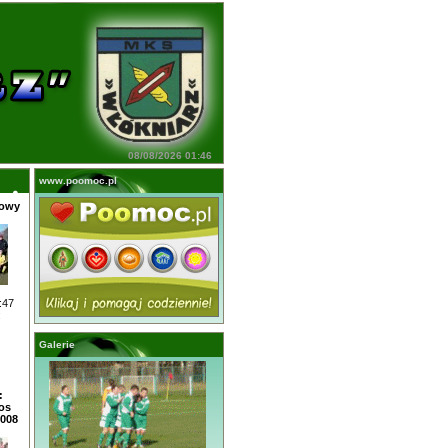
08/08/2026 01:46
www.poomoc.pl
żowy
:47
:
Galerie
:
os
2008