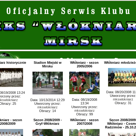
djęć
arz historycznie
Stadion Miejski w
Włókniarz - sezon
Włókniarz młodzie
Mirsku
2005/2006
Data: 08/20/2008 11
08/19/2008 13:24
Utworzony przez
orzony przez:
mkswlokniarz
Data: 08/19/2008
kswlokniarz
Data: 10/13/2014 12:29
Obrazy: 31
13:34
Obrazy: 25
Utworzony przez:
Utworzony przez:
mkswlokniarz
mkswlokniarz
Obrazy: 14
Obrazy: 99
kniarz - sezon
Sezon 2008/2009 -
Włókniarz - sezon
Sezon 2008/2009
2008/2009
Gryf-Włókniarz
2007/2008
Włókniarz - Cosm
Radzimów - 25.10.