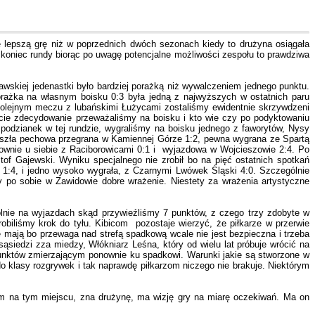
 lepszą grę niż w poprzednich dwóch sezonach kiedy to drużyna osiągała
 koniec rundy biorąc po uwagę potencjalne możliwości zespołu to prawdziwa
skiej jedenastki było bardziej porażką niż wywalczeniem jednego punktu.
Porażka na własnym boisku 0:3 była jedną z najwyższych w ostatnich paru
olejnym meczu z lubańskimi Łużycami zostaliśmy ewidentnie skrzywdzeni
encie zdecydowanie przeważaliśmy na boisku i kto wie czy po podyktowaniu
podzianek w tej rundzie, wygraliśmy na boisku jednego z faworytów, Nysy
przyszła pechowa przegrana w Kamiennej Górze 1:2, pewna wygrana ze Spartą
nownie u siebie z Raciborowicami 0:1 i wyjazdowa w Wojcieszowie 2:4. Po
ztof Gajewski. Wyniku specjalnego nie zrobił bo na pięć ostatnich spotkań
1:4, i jedno wysoko wygrała, z Czarnymi Lwówek Śląski 4:0. Szczególnie
 po sobie w Zawidowie dobre wrażenie. Niestety za wrażenia artystyczne
nie na wyjazdach skąd przywieźliśmy 7 punktów, z czego trzy zdobyte w
obiliśmy krok do tyłu. Kibicom pozostaje wierzyć, że piłkarze w przerwie
 mają bo przewaga nad strefą spadkową wcale nie jest bezpieczna i trzeba
ąsiedzi zza miedzy, Włókniarz Leśna, który od wielu lat próbuje wrócić na
 punktów zmierzającym ponownie ku spadkowi. Warunki jakie są stworzone w
 klasy rozgrywek i tak naprawdę piłkarzom niczego nie brakuje. Niektórym
iem na tym miejscu, zna drużynę, ma wizję gry na miarę oczekiwań. Ma on
.