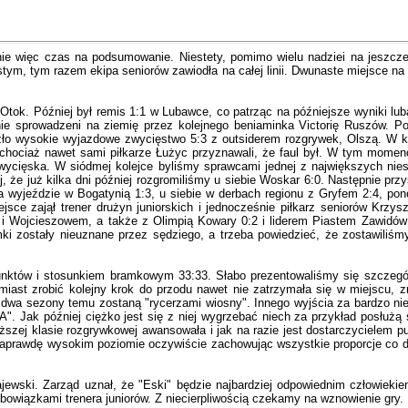
nie więc czas na podsumowanie. Niestety, pomimo wielu nadziei na jeszcze
ym, tym razem ekipa seniorów zawiodła na całej linii. Dwunaste miejsce na
k. Później był remis 1:1 w Lubawce, co patrząc na późniejsze wyniki lubaw
lnie sprowadzeni na ziemię przez kolejnego beniaminka Victorię Ruszów. 
o wysokie wyjazdowe zwycięstwo 5:3 z outsiderem rozgrywek, Olszą. W k
as, chociaż nawet sami piłkarze Łużyc przyznawali, że faul był. W tym mom
zwycięska. W siódmej kolejce byliśmy sprawcami jednej z największych nies
ej, że już kilka dni później rozgromiliśmy u siebie Woskar 6:0. Następnie 
na wyjeździe w Bogatynią 1:3, u siebie w derbach regionu z Gryfem 2:4, po
jsce zajął trener drużyn juniorskich i jednocześnie piłkarz seniorów Krzys
 i Wojcieszowem, a także z Olimpią Kowary 0:2 i liderem Piastem Zawidów 
i zostały nieuznane przez sędziego, a trzeba powiedzieć, że zostawiliśmy
któw i stosunkiem bramkowym 33:33. Słabo prezentowaliśmy się szczegól
miast zrobić kolejny krok do przodu nawet nie zatrzymała się w miejscu, zr
 dwa sezony temu zostaną "rycerzami wiosny". Innego wyjścia za bardzo nie
. Jak później ciężko jest się z niej wygrzebać niech za przykład posłużą s
niższej klasie rozgrywkowej awansowała i jak na razie jest dostarczycielem
aprawdę wysokim poziomie oczywiście zachowując wszystkie proporcje co do
jewski. Zarząd uznał, że "Eski" będzie najbardziej odpowiednim człowiek
obowiązkami trenera juniorów. Z niecierpliwością czekamy na wznowienie gry