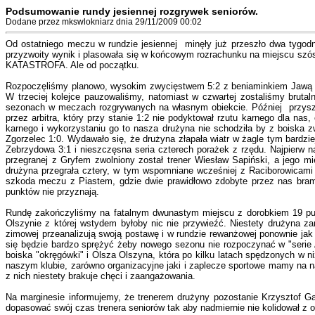
Podsumowanie rundy jesiennej rozgrywek seniorów.
Dodane przez mkswlokniarz dnia 29/11/2009 00:02
Od ostatniego meczu w rundzie jesiennej minęły już przeszło dwa tygod
przyzwoity wynik i plasowała się w końcowym rozrachunku na miejscu szóst
KATASTROFA. Ale od początku.
Rozpoczęliśmy planowo, wysokim zwycięstwem 5:2 z beniaminkiem Jawą Oto
W trzeciej kolejce pauzowaliśmy, natomiast w czwartej zostaliśmy bruta
sezonach w meczach rozgrywanych na własnym obiekcie. Później przyszł
przez arbitra, który przy stanie 1:2 nie podyktował rzutu karnego dla n
karnego i wykorzystaniu go to nasza drużyna nie schodziła by z boiska 
Zgorzelec 1:0. Wydawało się, że drużyna złapała wiatr w żagle tym bardzi
Zebrzydowa 3:1 i nieszczęsna seria czterech porażek z rzędu. Najpierw 
przegranej z Gryfem zwolniony został trener Wiesław Sapiński, a jego mie
drużyna przegrała cztery, w tym wspomniane wcześniej z Raciborowicami
szkoda meczu z Piastem, gdzie dwie prawidłowo zdobyte przez nas bramk
punktów nie przyznają.
Rundę zakończyliśmy na fatalnym dwunastym miejscu z dorobkiem 19 pun
Olszynie z której wstydem byłoby nic nie przywieźć. Niestety drużyna za
zimowej przeanalizują swoją postawę i w rundzie rewanżowej ponownie jak
się będzie bardzo sprężyć żeby nowego sezonu nie rozpoczynać w "serie A"
boiska "okręgówki" i Olsza Olszyna, która po kilku latach spędzonych w 
naszym klubie, zarówno organizacyjne jaki i zaplecze sportowe mamy na n
z nich niestety brakuje chęci i zaangażowania.
Na marginesie informujemy, że trenerem drużyny pozostanie Krzysztof Ga
dopasować swój czas trenera seniorów tak aby nadmiernie nie kolidował z 