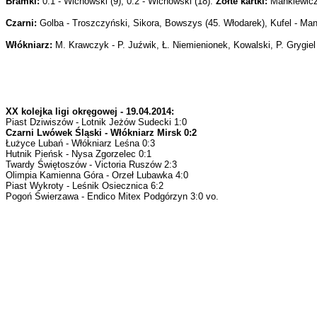
Bramki:
0:1 - Wichowski (9), 0:2 - Wichowski (18).
Żółte kartki:
Mankiewicz 
Czarni:
Golba - Troszczyński, Sikora, Bowszys (45. Włodarek), Kufel - Manki
Włókniarz:
M. Krawczyk - P. Juźwik, Ł. Niemienionek, Kowalski, P. Grygiel -
XX kolejka ligi okręgowej - 19.04.2014:
Piast Dziwiszów - Lotnik Jeżów Sudecki 1:0
Czarni Lwówek Śląski - Włókniarz Mirsk 0:2
Łużyce Lubań - Włókniarz Leśna 0:3
Hutnik Pieńsk - Nysa Zgorzelec 0:1
Twardy Świętoszów - Victoria Ruszów 2:3
Olimpia Kamienna Góra - Orzeł Lubawka 4:0
Piast Wykroty - Leśnik Osiecznica 6:2
Pogoń Świerzawa - Endico Mitex Podgórzyn 3:0 vo.