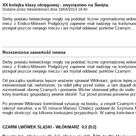
XX kolejka klasy okręgowej - zwycięstwo na Święta.
Dodane przez mkswlokniarz dnia 19/04/2014 19:40
Derby powiatu lwóweckiego mogły się podobać licznie zgromadzonej widow
mecz z Endico-Mitexem Podgórzyn) zapewne miał nadzieję na kontynuowa
przegrał jeszcze swojego meczu i ani myślał oddawać punktów Czarnym...
Rozszerzona zawartość newsa
Derby powiatu lwóweckiego mogły się podobać licznie zgromadzonej widow
mecz z Endico-Mitexem Podgórzyn) zapewne miał nadzieję na kontynuowa
przegrał jeszcze swojego meczu i ani myślał oddawać punktów Czarnym.
Od początku spotkania lepsze wrażenie sprawiał Włókniarz, goście lepiej o
interweniował tak niefortunnie, że odbił piłkę przed siebie, a tam dopad
rozmontowali obronę Czarnych i ponownie Wicher skierował piłkę do siatki
który bramkarz gospodarzy pewnie obronił. Tuż przed przerwa ponownie przy
Po przerwie Włókniarz kontrolował sytuację na boisku, a zespół Czarnych
uderzył niecelnie, a w 55 minucie Mariusz Chlabicz podawał do Szymona Mo
mogło skończyć się kilkoma kontuzjami przyjezdnych. W samej końcówce w
CZARNI LWÓWEK ŚLĄSKI - WŁÓKNIARZ 0:2 (0:2)