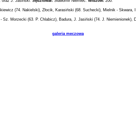
oraz J. Jasiński.
Sędziował:
Sławomir Niemiec.
Widzów:
200.
ewicz (74. Nakielski), Złocik, Karasiński (68. Suchecki), Mielnik - Skwara, 
 Sz. Morzecki (63. P. Chlabicz), Badura, J. Jasiński (74. J. Niemienionek), 
galeria meczowa