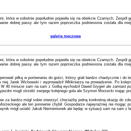
ni, która w sobotnie popołudnie pojawiła się na obiekcie Czarnych. Zespół
nie dobrej passy ale tym razem poprzeczka podniesiona została dla miej
galeria meczowa
ni, która w sobotnie popołudnie pojawiła się na obiekcie Czarnych. Zespół
nie dobrej passy ale tym razem poprzeczka podniesiona została dla miej
perowali piłką w porównaniu do gości, którzy grali bardzo chaotycznie i do 
ł do niej Jarek Wichowski i wyprowadził Włókniarza na prowadzenie. Po kolej
. W 40 minucie sam na sam z Golbą wychodził Dawid Grygiel ale zamiast poc
jezdni mogli strzelić swojego kolejnego gola ale Szymon Morzecki mając przed
 nie za bardzo mógł sobie stworzyć chociażby jedną konkretną okazję do z
rzeckiego ale ten ponownie chybił. Gospodarze najwyraźniej nie mogąc pogo
ynik mógł ustalić Jakub Niemienionek ale będąc w sytuacji sam na sam z 