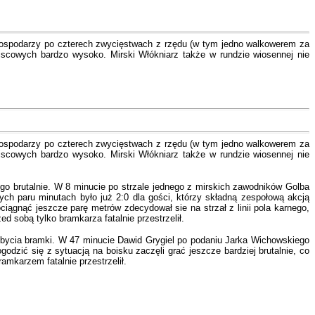
 gospodarzy po czterech zwycięstwach z rzędu (w tym jedno walkowerem za
scowych bardzo wysoko. Mirski Włókniarz także w rundzie wiosennej nie
 gospodarzy po czterech zwycięstwach z rzędu (w tym jedno walkowerem za
scowych bardzo wysoko. Mirski Włókniarz także w rundzie wiosennej nie
tego brutalnie. W 8 minucie po strzale jednego z mirskich zawodników Golba
nych paru minutach było już 2:0 dla gości, którzy składną zespołową akcją
iągnąć jeszcze parę metrów zdecydował sie na strzał z linii pola karnego,
 sobą tylko bramkarza fatalnie przestrzelił.
dobycia bramki. W 47 minucie Dawid Grygiel po podaniu Jarka Wichowskiego
dzić się z sytuacją na boisku zaczęli grać jeszcze bardziej brutalnie, co
bramkarzem fatalnie przestrzelił.