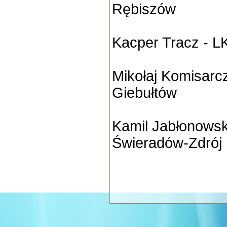
Rębiszów
Kacper Tracz - L
Mikołaj Komisarc
Giebułtów
Kamil Jabłonowsk
Świeradów-Zdrój