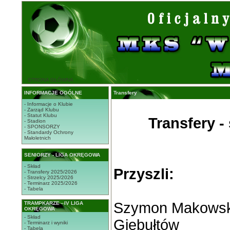
STRONA GŁÓWNA
INFORMACJE OGÓLNE
Transfery
- Informacje o Klubie
- Zarząd Klubu
- Statut Klubu
Transfery -
- Stadion
- SPONSORZY
- Standardy Ochrony
Małoletnich
SENIORZY - LIGA OKRĘGOWA
- Skład
Przyszli:
- Transfery 2025/2026
- Strzelcy 2025/2026
- Terminarz 2025/2026
- Tabela
Szymon Makowski
TRAMPKARZE - IV LIGA
OKRĘGOWA
- Skład
Giebułtów
- Terminarz i wyniki
- Tabela