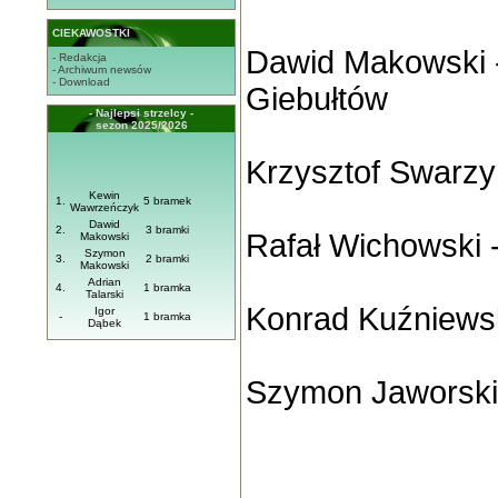
CIEKAWOSTKI
Dawid Makowski 
- Redakcja
- Archiwum newsów
- Download
Giebułtów
- Najlepsi strzelcy -
sezon 2025/2026
Krzysztof Swarzy
Kewin
1.
5 bramek
Wawrzeńczyk
Dawid
2.
3 bramki
Rafał Wichowski 
Makowski
Szymon
3.
2 bramki
Makowski
Adrian
4.
1 bramka
Talarski
Konrad Kuźniewsk
Igor
-
1 bramka
Dąbek
Szymon Jaworski