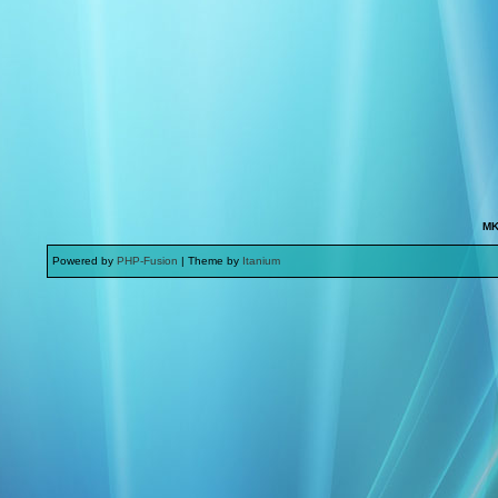
MK
Powered by
PHP-Fusion
| Theme by
Itanium