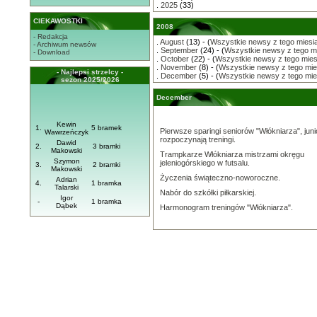
.
2025
(33)
CIEKAWOSTKI
2008
- Redakcja
.
August
(13) - (
Wszystkie newsy z tego miesi
- Archiwum newsów
.
September
(24) - (
Wszystkie newsy z tego m
- Download
.
October
(22) - (
Wszystkie newsy z tego mies
.
November
(8) - (
Wszystkie newsy z tego mie
- Najlepsi strzelcy -
.
December
(5) - (
Wszystkie newsy z tego mie
sezon 2025/2026
December
Kewin
1.
5 bramek
Pierwsze sparingi seniorów "Włókniarza", jun
Wawrzeńczyk
rozpoczynają treningi.
Dawid
2.
3 bramki
Makowski
Trampkarze Włókniarza mistrzami okręgu
Szymon
jeleniogórskiego w futsalu.
3.
2 bramki
Makowski
Życzenia świąteczno-noworoczne.
Adrian
4.
1 bramka
Talarski
Nabór do szkółki piłkarskiej.
Igor
-
1 bramka
Dąbek
Harmonogram treningów "Włókniarza".