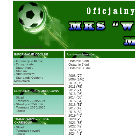
STRONA GŁÓWNA
INFORMACJE OGÓLNE
Archiwum Newsów
.
Ostatnie 3 dni
- Informacje o Klubie
- Zarząd Klubu
.
Ostatnie 7 dni
- Statut Klubu
.
Ostatnie 30 dni
- Stadion
- SPONSORZY
.
2008
(72)
- Standardy Ochrony
.
2009
(140)
Małoletnich
.
2010
(95)
.
2011
(79)
.
2012
(71)
SENIORZY - LIGA OKRĘGOWA
.
2013
(93)
.
2014
(68)
- Skład
- Transfery 2025/2026
.
2015
(64)
- Strzelcy 2025/2026
.
2016
(51)
- Terminarz 2025/2026
.
2017
(47)
- Tabela
.
2018
(52)
.
2019
(45)
.
2020
(29)
TRAMPKARZE - IV LIGA
OKRĘGOWA
.
2021
(36)
.
2022
(42)
- Skład
.
2023
(36)
- Terminarz i wyniki
.
2024
(41)
- Tabela