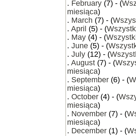
.
February
(7) - (
Wsz
miesiąca
)
.
March
(7) - (
Wszyst
.
April
(5) - (
Wszystk
.
May
(4) - (
Wszystki
.
June
(5) - (
Wszystk
.
July
(12) - (
Wszystk
.
August
(7) - (
Wszys
miesiąca
)
.
September
(6) - (
W
miesiąca
)
.
October
(4) - (
Wszy
miesiąca
)
.
November
(7) - (
Ws
miesiąca
)
.
December
(1) - (
Ws