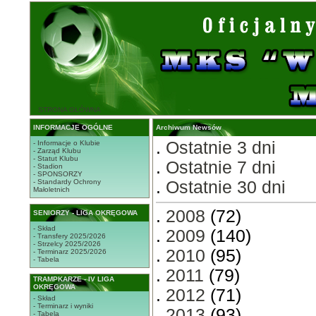
STRONA GŁÓWNA
INFORMACJE OGÓLNE
Archiwum Newsów
.
Ostatnie 3 dni
- Informacje o Klubie
- Zarząd Klubu
- Statut Klubu
.
Ostatnie 7 dni
- Stadion
- SPONSORZY
- Standardy Ochrony
.
Ostatnie 30 dni
Małoletnich
.
2008
(72)
SENIORZY - LIGA OKRĘGOWA
- Skład
.
2009
(140)
- Transfery 2025/2026
- Strzelcy 2025/2026
.
2010
(95)
- Terminarz 2025/2026
- Tabela
.
2011
(79)
TRAMPKARZE - IV LIGA
OKRĘGOWA
.
2012
(71)
- Skład
- Terminarz i wyniki
.
2013
(93)
- Tabela