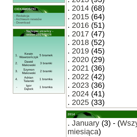
.
2014
(68)
CIEKAWOSTKI
.
2015
(64)
- Redakcja
- Archiwum newsów
- Download
.
2016
(51)
- Najlepsi strzelcy -
.
2017
(47)
sezon 2025/2026
.
2018
(52)
.
2019
(45)
Kewin
1.
5 bramek
Wawrzeńczyk
.
2020
(29)
Dawid
2.
3 bramki
Makowski
.
2021
(36)
Szymon
3.
2 bramki
Makowski
.
2022
(42)
Adrian
4.
1 bramka
Talarski
.
2023
(36)
Igor
-
1 bramka
Dąbek
.
2024
(41)
.
2025
(33)
2014
.
January
(3) - (
Wszy
miesiąca
)