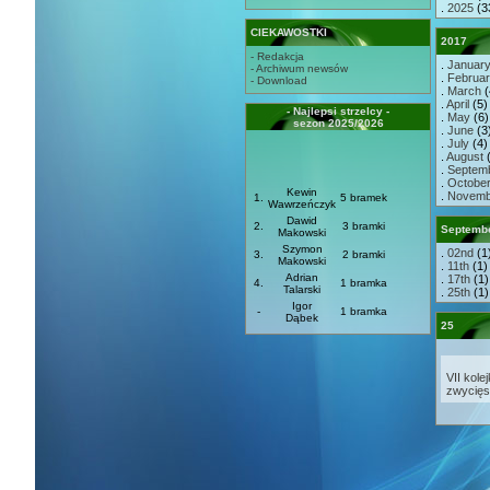
.
2025
(3
CIEKAWOSTKI
2017
- Redakcja
.
Januar
- Archiwum newsów
.
Februa
- Download
.
March
(
.
April
(5) 
- Najlepsi strzelcy -
.
May
(6) 
sezon 2025/2026
.
June
(3)
.
July
(4) 
.
August
(
.
Septem
.
Octobe
Kewin
.
Novemb
1.
5 bramek
Wawrzeńczyk
Dawid
2.
3 bramki
Septemb
Makowski
Szymon
.
02nd
(1
3.
2 bramki
Makowski
.
11th
(1)
Adrian
.
17th
(1)
4.
1 bramka
Talarski
.
25th
(1)
Igor
-
1 bramka
Dąbek
25
VII kole
zwycięs