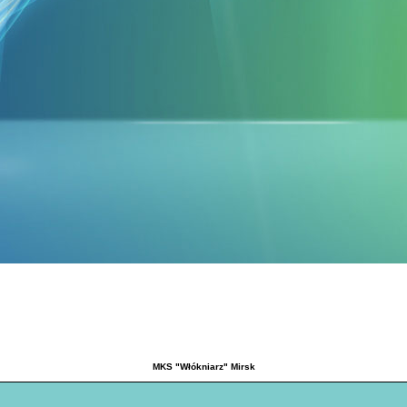
MKS "Włókniarz" Mirsk