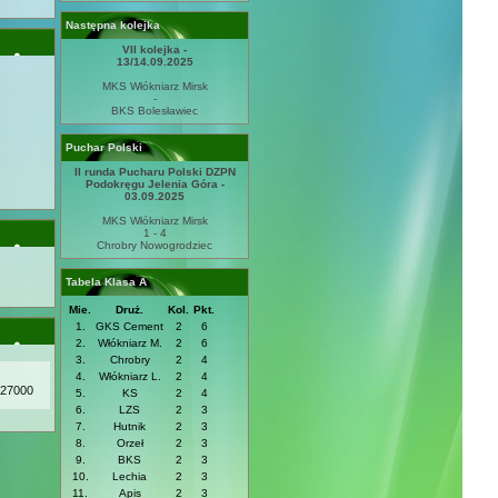
Następna kolejka
VII kolejka -
13/14.09.2025
MKS Włókniarz Mirsk
-
BKS Bolesławiec
Puchar Polski
II runda Pucharu Polski DZPN
Podokręgu Jelenia Góra -
03.09.2025
MKS Włókniarz Mirsk
1 - 4
Chrobry Nowogrodziec
Tabela Klasa A
Mie.
Druż.
Kol.
Pkt.
1.
GKS Cement
2
6
2.
Włókniarz M.
2
6
3.
Chrobry
2
4
4.
Włókniarz L.
2
4
27000
5.
KS
2
4
6.
LZS
2
3
7.
Hutnik
2
3
8.
Orzeł
2
3
9.
BKS
2
3
10.
Lechia
2
3
11.
Apis
2
3