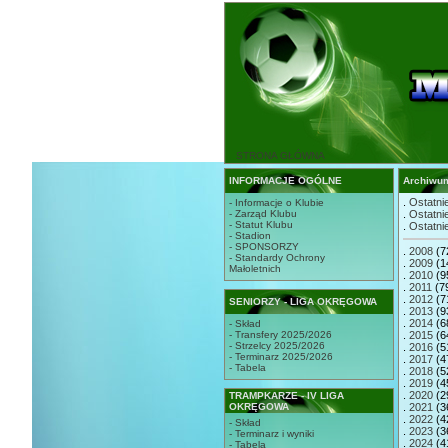
STRONA GŁÓWNA
INFORMACJE OGÓLNE
Archiwu
.
Ostatnie
- Informacje o Klubie
- Zarząd Klubu
.
Ostatnie
- Statut Klubu
.
Ostatnie
- Stadion
- SPONSORZY
.
2008
(7
- Standardy Ochrony
.
2009
(1
Małoletnich
.
2010
(9
.
2011
(7
.
2012
(7
SENIORZY - LIGA OKRĘGOWA
.
2013
(9
.
2014
(6
- Skład
- Transfery 2025/2026
.
2015
(6
- Strzelcy 2025/2026
.
2016
(5
- Terminarz 2025/2026
.
2017
(4
- Tabela
.
2018
(5
.
2019
(4
.
2020
(2
TRAMPKARZE - IV LIGA
OKRĘGOWA
.
2021
(3
.
2022
(4
- Skład
.
2023
(3
- Terminarz i wyniki
.
2024
(4
- Tabela