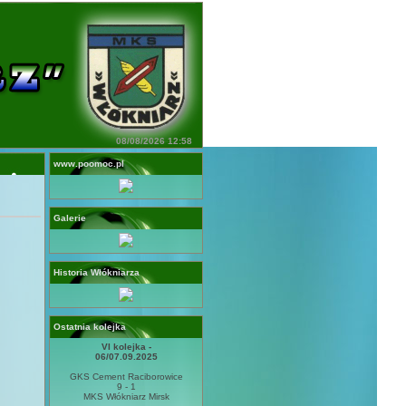
08/08/2026 12:58
www.poomoc.pl
Galerie
Historia Włókniarza
Ostatnia kolejka
VI kolejka -
06/07.09.2025
GKS Cement Raciborowice
9 - 1
MKS Włókniarz Mirsk