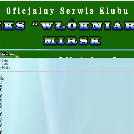
m Newsów
 3 dni
 7 dni
 30 dni
2)
40)
5)
9)
1)
3)
8)
4)
1)
7)
2)
5)
9)
6)
2)
6)
1)