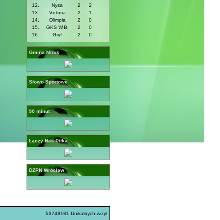
12.
Nysa
2
2
13.
Victoria
2
1
14.
Olimpia
2
0
15.
GKS W.B.
2
0
16.
Gryf
2
0
Gmina Mirsk
Słowo Sportowe
90 minut
Łączy Nas Piłka
DZPN Wrocław
53749161
Unikalnych wizyt