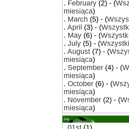
.
February
(2) - (
Wsz
miesiąca
)
.
March
(5) - (
Wszyst
.
April
(3) - (
Wszystk
.
May
(6) - (
Wszystki
.
July
(5) - (
Wszystki
.
August
(7) - (
Wszys
miesiąca
)
.
September
(4) - (
W
miesiąca
)
.
October
(6) - (
Wszy
miesiąca
)
.
November
(2) - (
Ws
miesiąca
)
July
.
01st
(1)