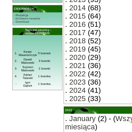
.
2014
(68)
CIEKAWOSTKI
.
2015
(64)
- Redakcja
- Archiwum newsów
- Download
.
2016
(51)
- Najlepsi strzelcy -
.
2017
(47)
sezon 2025/2026
.
2018
(52)
.
2019
(45)
Kewin
1.
5 bramek
Wawrzeńczyk
.
2020
(29)
Dawid
2.
3 bramki
Makowski
.
2021
(36)
Szymon
3.
2 bramki
Makowski
.
2022
(42)
Adrian
4.
1 bramka
Talarski
.
2023
(36)
Igor
-
1 bramka
Dąbek
.
2024
(41)
.
2025
(33)
2022
.
January
(2) - (
Wszy
miesiąca
)