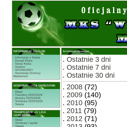
STRONA GŁÓWNA
INFORMACJE OGÓLNE
Archiwum Newsów
.
Ostatnie 3 dni
- Informacje o Klubie
- Zarząd Klubu
- Statut Klubu
.
Ostatnie 7 dni
- Stadion
- SPONSORZY
- Standardy Ochrony
.
Ostatnie 30 dni
Małoletnich
.
2008
(72)
SENIORZY - LIGA OKRĘGOWA
- Skład
.
2009
(140)
- Transfery 2025/2026
- Strzelcy 2025/2026
.
2010
(95)
- Terminarz 2025/2026
- Tabela
.
2011
(79)
TRAMPKARZE - IV LIGA
OKRĘGOWA
.
2012
(71)
- Skład
- Terminarz i wyniki
.
2013
(93)
- Tabela