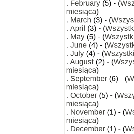
.
February
(5) - (
Wsz
miesiąca
)
.
March
(3) - (
Wszyst
.
April
(3) - (
Wszystk
.
May
(5) - (
Wszystki
.
June
(4) - (
Wszystk
.
July
(4) - (
Wszystki
.
August
(2) - (
Wszys
miesiąca
)
.
September
(6) - (
W
miesiąca
)
.
October
(5) - (
Wszy
miesiąca
)
.
November
(1) - (
Ws
miesiąca
)
.
December
(1) - (
Ws