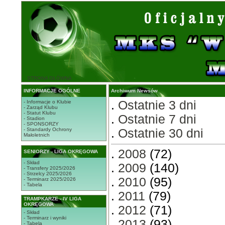
STRONA GŁÓWNA
INFORMACJE OGÓLNE
Archiwum Newsów
.
Ostatnie 3 dni
- Informacje o Klubie
- Zarząd Klubu
- Statut Klubu
.
Ostatnie 7 dni
- Stadion
- SPONSORZY
- Standardy Ochrony
.
Ostatnie 30 dni
Małoletnich
.
2008
(72)
SENIORZY - LIGA OKRĘGOWA
- Skład
.
2009
(140)
- Transfery 2025/2026
- Strzelcy 2025/2026
.
2010
(95)
- Terminarz 2025/2026
- Tabela
.
2011
(79)
TRAMPKARZE - IV LIGA
OKRĘGOWA
.
2012
(71)
- Skład
- Terminarz i wyniki
.
2013
(93)
- Tabela