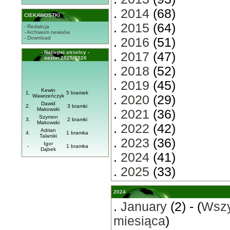
.
2014
(68)
CIEKAWOSTKI
.
2015
(64)
- Redakcja
- Archiwum newsów
- Download
.
2016
(51)
- Najlepsi strzelcy -
.
2017
(47)
sezon 2025/2026
.
2018
(52)
.
2019
(45)
Kewin
1.
5 bramek
Wawrzeńczyk
.
2020
(29)
Dawid
2.
3 bramki
Makowski
.
2021
(36)
Szymon
3.
2 bramki
Makowski
.
2022
(42)
Adrian
4.
1 bramka
Talarski
.
2023
(36)
Igor
-
1 bramka
Dąbek
.
2024
(41)
.
2025
(33)
2024
.
January
(2) - (
Wszy
miesiąca
)