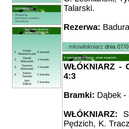
Talarski.
CIEKAWOSTKI
- Redakcja
- Archiwum newsów
- Download
Rezerwa:
Badura,
- Najlepsi strzelcy -
sezon 2025/2026
mkswlokniarz
dnia 07/0
Kewin
1.
5 bramek
Wawrzeńczyk
V sparing Włókniarza - piąta wygrana.
Dawid
2.
3 bramki
Makowski
WŁÓKNIARZ - 
Szymon
3.
2 bramki
Makowski
Adrian
4:3
4.
1 bramka
Talarski
Igor
-
1 bramka
Dąbek
Bramki:
Dąbek - 
WŁÓKNIARZ:
Sw
Pędzich, K. Tracz