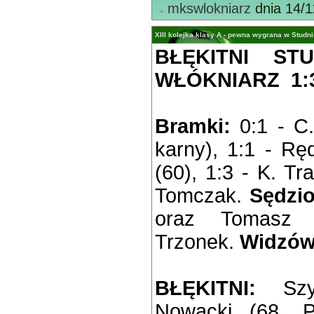
mkswlokniarz
dnia 14/1
XIII kolejka klasy A - pewna wygrana w Studn
BŁĘKITNI ST
WŁÓKNIARZ 1:3 
Bramki:
0:1 - C.
karny), 1:1 - Rę
(60), 1:3 - K. Tr
Tomczak.
Sędzio
oraz Tomasz 
Trzonek.
Widzów
BŁĘKITNI:
Szym
Nowacki (68. Py