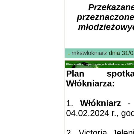
Przekazane
przeznaczone
młodzieżowy
mkswlokniarz
dnia 31/0
Plan spotkań sparingowych Włókniarza - 2024
Plan spotk
Włókniarza:
1.
Włókniarz
- 
04.02.2024 r., god
2. Victoria Jel