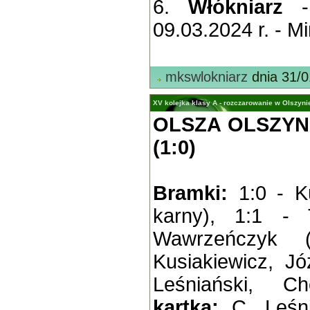
6.
Włókniarz
- 
09.03.2024 r. - Mi
mkswlokniarz
dnia 31/0
XV kolejka klasy A - rozczarowanie w Olszyni
OLSZA OLSZYN
(1:0)
Bramki:
1:0 - Ku
karny), 1:1 - 
Wawrzeńczyk (
Kusiakiewicz, J
Leśniański, C
kartka:
C. Leśni