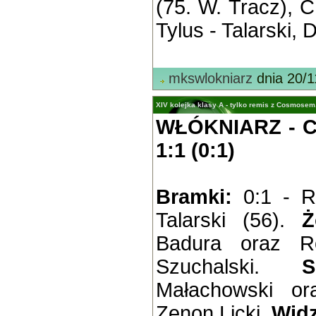
(75. W. Tracz), C
Tylus - Talarski, 
mkswlokniarz
dnia 20/1
XIV kolejka klasy A - tylko remis z Cosmosem
WŁÓKNIARZ -
1:1 (0:1)
Bramki:
0:1 - R
Talarski (56).
Ż
Badura oraz Ro
Szuchalski.
S
Małachowski or
Zenon Licki.
Wid