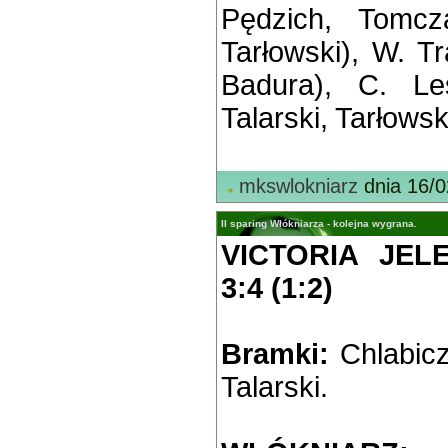
Pędzich, Tomcz
Tarłowski), W. Tr
Badura), C. Leś
Talarski, Tarłowsk
mkswlokniarz
dnia 16/0
II sparing Włókniarza - kolejna wygrana.
VICTORIA JEL
3:4 (1:2)
Bramki:
Chlabicz
Talarski.