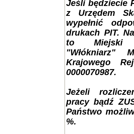
Jeśli będziecie 
z Urzędem Sk
wypełnić odpo
drukach PIT. N
to Miejski
"Włókniarz" 
Krajowego Re
0000070987.
Jeżeli rozlicz
pracy bądź ZUS
Państwo możliw
%.