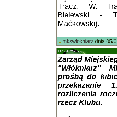
Tracz, W. Tra
Bielewski - Ty
Maćkowski).
mkswlokniarz
dnia 05/0
1,5 % dla Włókniarza.
Zarząd Miejski
"Włókniarz" M
prośbą do kibi
przekazanie
rozliczenia roc
rzecz Klubu.