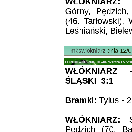
WŁÓKNIARZ:
Górny, Pędzich
(46. Tarłowski), 
Leśniański, Bielew
mkswlokniarz
dnia 12/0
I sparing Włókniarza - pewna wygrana z Gryfe
WŁÓKNIARZ 
ŚLĄSKI 3:1
Bramki:
Tylus - 2
WŁÓKNIARZ:
Sw
Pędzich (70. B