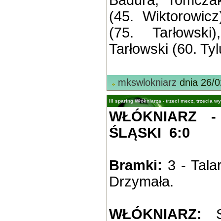
Badura, Tomczak
(45. Wiktorowicz
(75. Tarłowski
Tarłowski (60. Tyl
mkswlokniarz
dnia 26/0
III sparing Włókniarza - trzeci mecz, trzecia w
WŁÓKNIARZ 
ŚLĄSKI 6:0
Bramki:
3 - Talar
Drzymała.
WŁÓKNIARZ:
Sw