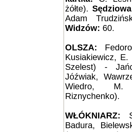
żółte).
Sędziowal
Adam Trudzińsk
Widzów:
60.
OLSZA:
Fedorow
Kusiakiewicz, E.
Szelest) - Jań
Jóźwiak, Wawrze
Wiedro, M.
Riznychenko).
WŁÓKNIARZ:
Badura, Bielews