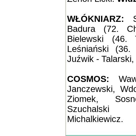
WŁÓKNIARZ:
Badura (72. Ch
Bielewski (46.
Leśniański (36.
Juźwik - Talarski
COSMOS:
Waw
Janczewski, Wdo
Ziomek, Sosno
Szuchalski
Michalkiewicz.