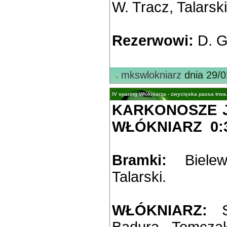
W. Tracz, Talarsk
Rezerwowi:
D. G
mkswlokniarz
dnia 29/0
IV sparing Włókniarza - zwycięska passa trwa
KARKONOSZE J
WŁÓKNIARZ 0:3 
Bramki:
Bielews
Talarski.
WŁÓKNIARZ:
Sw