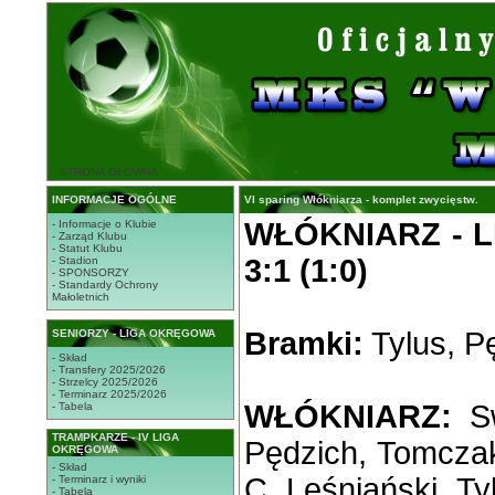
STRONA GŁÓWNA
INFORMACJE OGÓLNE
VI sparing Włókniarza - komplet zwycięstw.
WŁÓKNIARZ - 
- Informacje o Klubie
- Zarząd Klubu
- Statut Klubu
3:1 (1:0)
- Stadion
- SPONSORZY
- Standardy Ochrony
Małoletnich
Bramki:
Tylus, Pę
SENIORZY - LIGA OKRĘGOWA
- Skład
- Transfery 2025/2026
- Strzelcy 2025/2026
- Terminarz 2025/2026
WŁÓKNIARZ:
Sw
- Tabela
TRAMPKARZE - IV LIGA
Pędzich, Tomczak
OKRĘGOWA
- Skład
C. Leśniański, Ty
- Terminarz i wyniki
- Tabela