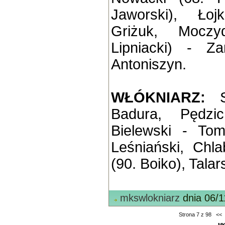
Jaworski), Łoj
Griżuk, Moczyd
Lipniacki) - Za
Antoniszyn.
WŁÓKNIARZ:
Badura, Pędzi
Bielewski - Tom
Leśniański, Chl
(90. Boiko), Talar
mkswlokniarz
dnia 06/1
Strona 7 z 98
<<
MK