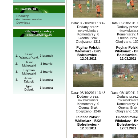
CIEKAWOSTKI
- Redakcja
- Archiwum newsów
- Download
Data: 05/10/2011 13:42
Data: 05/10/2011 
Dodany przez:
Dodany przez
mkswlokniarz
mkswlokniar
- Najlepsi strzelcy -
Komentarzy: 0
Komentarzy: 
sezon 2025/2026
Ocena: Brak
Ocena: Brak
Obejrzano: 1311
Obejrzano: 13
Puchar Polski:
Puchar Polski
Włókniarz - BKS
Włókniarz - B
Kewin
Bolesławiec -
Bolesławiec 
1.
5 bramek
Wawrzeńczyk
12.03.2011
12.03.2011
Dawid
2.
3 bramki
Makowski
Szymon
3.
2 bramki
Makowski
Adrian
4.
1 bramka
Talarski
Igor
-
1 bramka
Dąbek
Data: 05/10/2011 13:43
Data: 05/10/2011 
Dodany przez:
Dodany przez
mkswlokniarz
mkswlokniar
Komentarzy: 0
Komentarzy: 
Ocena: Brak
Ocena: Brak
Obejrzano: 1246
Obejrzano: 13
Puchar Polski:
Puchar Polski
Włókniarz - BKS
Włókniarz - B
Bolesławiec -
Bolesławiec 
12.03.2011
12.03.2011