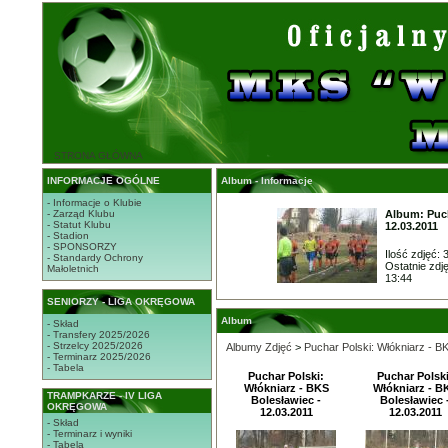
STRONA GŁÓWNA
INFORMACJE OGÓLNE
Album - Informacje
- Informacje o Klubie
- Zarząd Klubu
Album: Puch
- Statut Klubu
12.03.2011
- Stadion
- SPONSORZY
Ilość zdjęć: 
- Standardy Ochrony
Ostatnie zdj
Małoletnich
13:44
SENIORZY - LIGA OKRĘGOWA
Album
- Skład
- Transfery 2025/2026
- Strzelcy 2025/2026
Albumy Zdjęć
>
Puchar Polski: Włókniarz - B
- Terminarz 2025/2026
- Tabela
Puchar Polski:
Puchar Polski
Włókniarz - BKS
Włókniarz - B
TRAMPKARZE - IV LIGA
Bolesławiec -
Bolesławiec 
OKRĘGOWA
12.03.2011
12.03.2011
- Skład
- Terminarz i wyniki
- Tabela