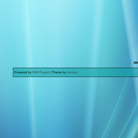
MK
Powered by
PHP-Fusion
| Theme by
Itanium