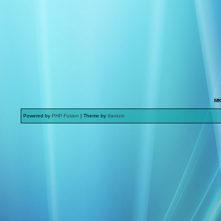
MK
Powered by
PHP-Fusion
| Theme by
Itanium