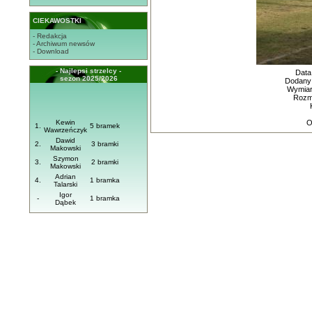
CIEKAWOSTKI
- Redakcja
- Archiwum newsów
- Download
- Najlepsi strzelcy -
Data
sezon 2025/2026
Dodany
Wymiary
Rozmi
Kewin
O
1.
5 bramek
Wawrzeńczyk
Dawid
2.
3 bramki
Makowski
Szymon
3.
2 bramki
Makowski
Adrian
4.
1 bramka
Talarski
Igor
-
1 bramka
Dąbek