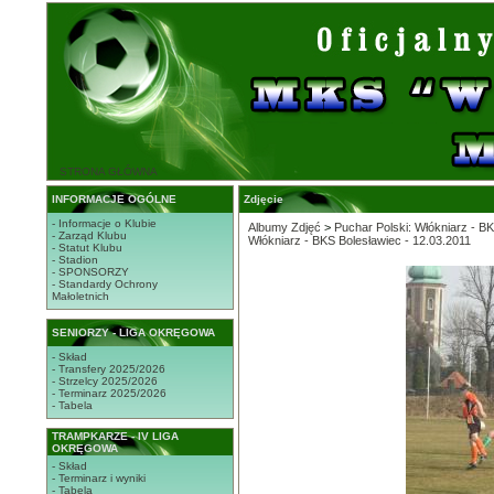
STRONA GŁÓWNA
INFORMACJE OGÓLNE
Zdjęcie
- Informacje o Klubie
Albumy Zdjęć
>
Puchar Polski: Włókniarz - B
- Zarząd Klubu
Włókniarz - BKS Bolesławiec - 12.03.2011
- Statut Klubu
- Stadion
- SPONSORZY
- Standardy Ochrony
Małoletnich
SENIORZY - LIGA OKRĘGOWA
- Skład
- Transfery 2025/2026
- Strzelcy 2025/2026
- Terminarz 2025/2026
- Tabela
TRAMPKARZE - IV LIGA
OKRĘGOWA
- Skład
- Terminarz i wyniki
- Tabela