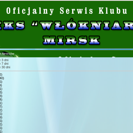
m Newsów
 3 dni
 7 dni
 30 dni
2)
40)
5)
9)
1)
3)
8)
4)
1)
7)
2)
5)
9)
6)
2)
6)
1)