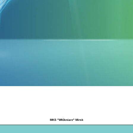
MKS "Włókniarz" Mirsk