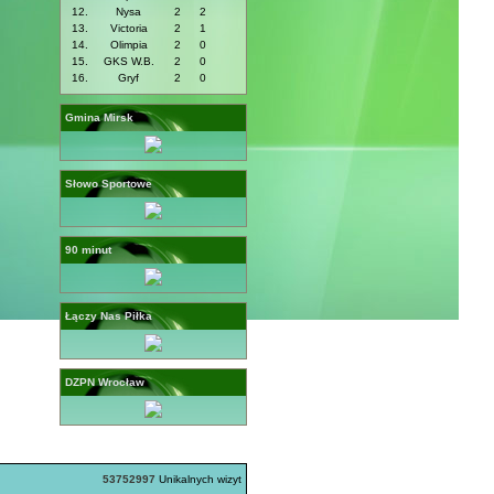
12.
Nysa
2
2
13.
Victoria
2
1
14.
Olimpia
2
0
15.
GKS W.B.
2
0
16.
Gryf
2
0
Gmina Mirsk
Słowo Sportowe
90 minut
Łączy Nas Piłka
DZPN Wrocław
53752997
Unikalnych wizyt