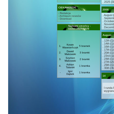
.
2025
(3
CIEKAWOSTKI
2008
- Redakcja
.
August
(
- Archiwum newsów
.
Septem
- Download
.
Octobe
.
Novemb
- Najlepsi strzelcy -
.
Decemb
sezon 2025/2026
August
.
12th
(1)
.
14th
(1)
Kewin
1.
5 bramek
.
16th
(1)
Wawrzeńczyk
.
17th
(1)
Dawid
2.
3 bramki
.
20th
(1)
Makowski
.
23rd
(1)
Szymon
.
24th
(1)
3.
2 bramki
Makowski
.
27th
(2)
Adrian
.
29th
(1)
4.
1 bramka
Talarski
.
30th
(3)
Igor
-
1 bramka
Dąbek
14
I runda
wygrana