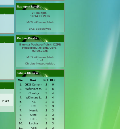
Następna kolejka
VII kolejka -
13/14.09.2025
MKS Włókniarz Mirsk
-
BKS Bolesławiec
Puchar Polski
II runda Pucharu Polski DZPN
Podokręgu Jelenia Góra -
03.09.2025
MKS Włókniarz Mirsk
1 - 4
Chrobry Nowogrodziec
Tabela Klasa A
Mie.
Druż.
Kol.
Pkt.
1.
GKS Cement
2
6
2.
Włókniarz M.
2
6
3.
Chrobry
2
4
4.
Włókniarz L.
2
4
2043
5.
KS
2
4
6.
LZS
2
3
7.
Hutnik
2
3
8.
Orzeł
2
3
9.
BKS
2
3
10.
Lechia
2
3
11.
Apis
2
3