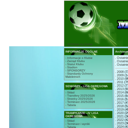
STRONA GŁÓWNA
INFORMACJE OGÓLNE
Archiwu
.
Ostatnie
- Informacje o Klubie
- Zarząd Klubu
.
Ostatnie
- Statut Klubu
.
Ostatnie
- Stadion
- SPONSORZY
.
2008
(7
- Standardy Ochrony
.
2009
(1
Małoletnich
.
2010
(9
.
2011
(7
.
2012
(7
SENIORZY - LIGA OKRĘGOWA
.
2013
(9
.
2014
(6
- Skład
- Transfery 2025/2026
.
2015
(6
- Strzelcy 2025/2026
.
2016
(5
- Terminarz 2025/2026
.
2017
(4
- Tabela
.
2018
(5
.
2019
(4
.
2020
(2
TRAMPKARZE - IV LIGA
OKRĘGOWA
.
2021
(3
.
2022
(4
- Skład
.
2023
(3
- Terminarz i wyniki
.
2024
(4
- Tabela