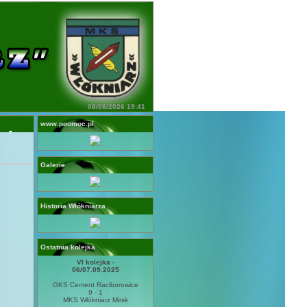
08/08/2026 19:41
www.poomoc.pl
Galerie
Historia Włókniarza
Ostatnia kolejka
VI kolejka -
06/07.09.2025
GKS Cement Raciborowice
9 - 1
MKS Włókniarz Mirsk