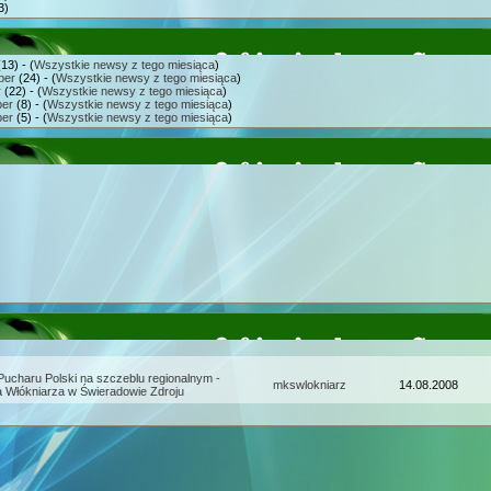
3)
13) - (
Wszystkie newsy z tego miesiąca
)
ber
(24) - (
Wszystkie newsy z tego miesiąca
)
r
(22) - (
Wszystkie newsy z tego miesiąca
)
er
(8) - (
Wszystkie newsy z tego miesiąca
)
er
(5) - (
Wszystkie newsy z tego miesiąca
)
 Pucharu Polski na szczeblu regionalnym -
mkswlokniarz
14.08.2008
 Włókniarza w Świeradowie Zdroju