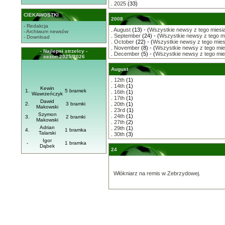
.
2025
(33)
CIEKAWOSTKI
2008
- Redakcja
.
August
(13) - (
Wszystkie newsy z tego miesi
- Archiwum newsów
.
September
(24) - (
Wszystkie newsy z tego m
- Download
.
October
(22) - (
Wszystkie newsy z tego mies
.
November
(8) - (
Wszystkie newsy z tego mie
- Najlepsi strzelcy -
.
December
(5) - (
Wszystkie newsy z tego mie
sezon 2025/2026
August
.
12th
(1)
.
14th
(1)
Kewin
1.
5 bramek
.
16th
(1)
Wawrzeńczyk
.
17th
(1)
Dawid
2.
3 bramki
.
20th
(1)
Makowski
.
23rd
(1)
Szymon
.
24th
(1)
3.
2 bramki
Makowski
.
27th
(2)
Adrian
.
29th
(1)
4.
1 bramka
Talarski
.
30th
(3)
Igor
-
1 bramka
Dąbek
24
Włókniarz na remis w Zebrzydowej.