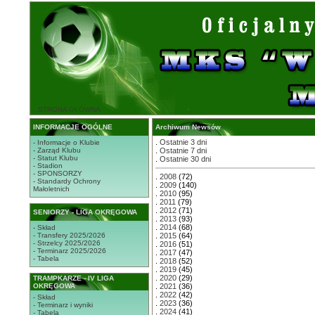
STRONA GŁÓWNA
INFORMACJE OGÓLNE
Archiwum Newsów
.
Ostatnie 3 dni
- Informacje o Klubie
- Zarząd Klubu
.
Ostatnie 7 dni
- Statut Klubu
.
Ostatnie 30 dni
- Stadion
- SPONSORZY
.
2008
(72)
- Standardy Ochrony
.
2009
(140)
Małoletnich
.
2010
(95)
.
2011
(79)
.
2012
(71)
SENIORZY - LIGA OKRĘGOWA
.
2013
(93)
.
2014
(68)
- Skład
- Transfery 2025/2026
.
2015
(64)
- Strzelcy 2025/2026
.
2016
(51)
- Terminarz 2025/2026
.
2017
(47)
- Tabela
.
2018
(52)
.
2019
(45)
.
2020
(29)
TRAMPKARZE - IV LIGA
OKRĘGOWA
.
2021
(36)
.
2022
(42)
- Skład
.
2023
(36)
- Terminarz i wyniki
.
2024
(41)
- Tabela