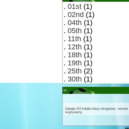
.
01st
(1)
.
02nd
(1)
.
04th
(1)
.
05th
(1)
.
11th
(1)
.
12th
(1)
.
18th
(1)
.
19th
(1)
.
25th
(2)
.
30th
(1)
01
Zaległa XVI kolejka klasy okręgowej - pewnie
wygrywamy.
MK