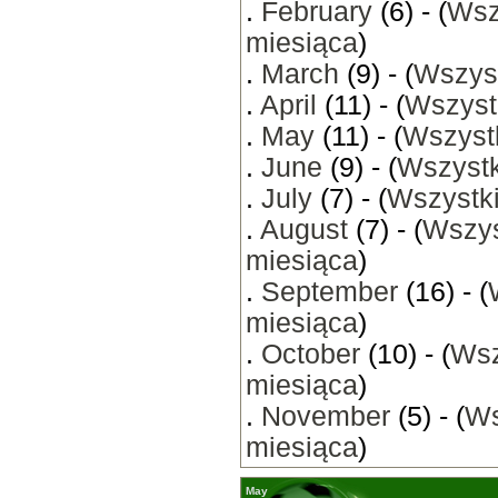
.
February
(6) - (
Wsz
miesiąca
)
.
March
(9) - (
Wszyst
.
April
(11) - (
Wszyst
.
May
(11) - (
Wszystk
.
June
(9) - (
Wszystk
.
July
(7) - (
Wszystki
.
August
(7) - (
Wszys
miesiąca
)
.
September
(16) - (
miesiąca
)
.
October
(10) - (
Wsz
miesiąca
)
.
November
(5) - (
Ws
miesiąca
)
May