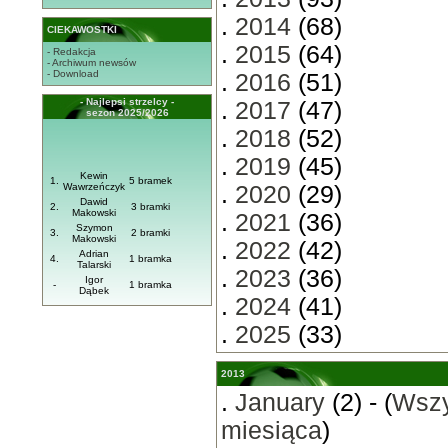
.
2014
(68)
CIEKAWOSTKI
.
2015
(64)
- Redakcja
- Archiwum newsów
- Download
.
2016
(51)
- Najlepsi strzelcy -
.
2017
(47)
sezon 2025/2026
.
2018
(52)
.
2019
(45)
Kewin
1.
5 bramek
Wawrzeńczyk
.
2020
(29)
Dawid
2.
3 bramki
Makowski
.
2021
(36)
Szymon
3.
2 bramki
Makowski
.
2022
(42)
Adrian
4.
1 bramka
Talarski
.
2023
(36)
Igor
-
1 bramka
Dąbek
.
2024
(41)
.
2025
(33)
2013
.
January
(2) - (
Wszy
miesiąca
)