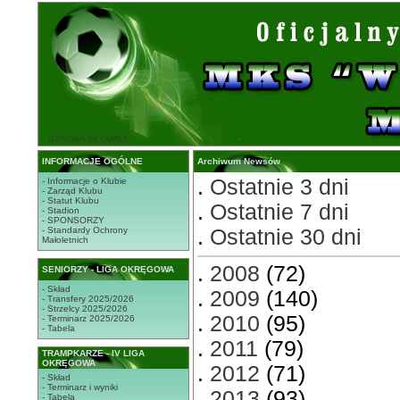
STRONA GŁÓWNA
INFORMACJE OGÓLNE
Archiwum Newsów
.
Ostatnie 3 dni
- Informacje o Klubie
- Zarząd Klubu
- Statut Klubu
.
Ostatnie 7 dni
- Stadion
- SPONSORZY
- Standardy Ochrony
.
Ostatnie 30 dni
Małoletnich
.
2008
(72)
SENIORZY - LIGA OKRĘGOWA
- Skład
.
2009
(140)
- Transfery 2025/2026
- Strzelcy 2025/2026
.
2010
(95)
- Terminarz 2025/2026
- Tabela
.
2011
(79)
TRAMPKARZE - IV LIGA
OKRĘGOWA
.
2012
(71)
- Skład
- Terminarz i wyniki
.
2013
(93)
- Tabela