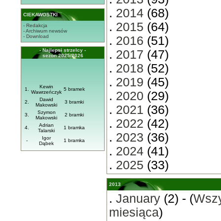
.
2014
(68)
CIEKAWOSTKI
.
2015
(64)
- Redakcja
- Archiwum newsów
- Download
.
2016
(51)
- Najlepsi strzelcy -
.
2017
(47)
sezon 2025/2026
.
2018
(52)
.
2019
(45)
Kewin
1.
5 bramek
Wawrzeńczyk
.
2020
(29)
Dawid
2.
3 bramki
Makowski
.
2021
(36)
Szymon
3.
2 bramki
Makowski
.
2022
(42)
Adrian
4.
1 bramka
Talarski
.
2023
(36)
Igor
-
1 bramka
Dąbek
.
2024
(41)
.
2025
(33)
2013
.
January
(2) - (
Wszy
miesiąca
)