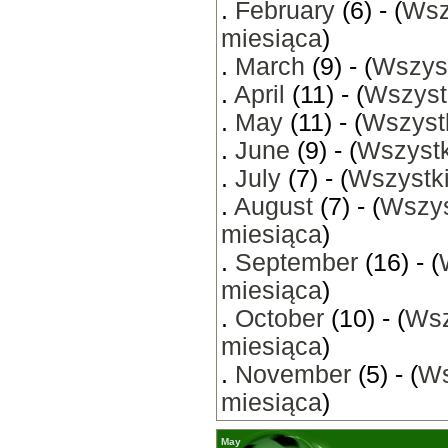
.
February
(6) - (
Wsz
miesiąca
)
.
March
(9) - (
Wszyst
.
April
(11) - (
Wszyst
.
May
(11) - (
Wszystk
.
June
(9) - (
Wszystk
.
July
(7) - (
Wszystki
.
August
(7) - (
Wszys
miesiąca
)
.
September
(16) - (
miesiąca
)
.
October
(10) - (
Wsz
miesiąca
)
.
November
(5) - (
Ws
miesiąca
)
May