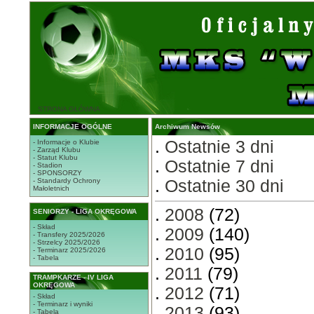
STRONA GŁÓWNA
INFORMACJE OGÓLNE
Archiwum Newsów
.
Ostatnie 3 dni
- Informacje o Klubie
- Zarząd Klubu
- Statut Klubu
.
Ostatnie 7 dni
- Stadion
- SPONSORZY
- Standardy Ochrony
.
Ostatnie 30 dni
Małoletnich
.
2008
(72)
SENIORZY - LIGA OKRĘGOWA
- Skład
.
2009
(140)
- Transfery 2025/2026
- Strzelcy 2025/2026
.
2010
(95)
- Terminarz 2025/2026
- Tabela
.
2011
(79)
TRAMPKARZE - IV LIGA
OKRĘGOWA
.
2012
(71)
- Skład
- Terminarz i wyniki
.
2013
(93)
- Tabela