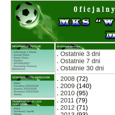
STRONA GŁÓWNA
INFORMACJE OGÓLNE
Archiwum Newsów
.
Ostatnie 3 dni
- Informacje o Klubie
- Zarząd Klubu
- Statut Klubu
.
Ostatnie 7 dni
- Stadion
- SPONSORZY
- Standardy Ochrony
.
Ostatnie 30 dni
Małoletnich
.
2008
(72)
SENIORZY - LIGA OKRĘGOWA
- Skład
.
2009
(140)
- Transfery 2025/2026
- Strzelcy 2025/2026
.
2010
(95)
- Terminarz 2025/2026
- Tabela
.
2011
(79)
TRAMPKARZE - IV LIGA
OKRĘGOWA
.
2012
(71)
- Skład
- Terminarz i wyniki
.
2013
(93)
- Tabela