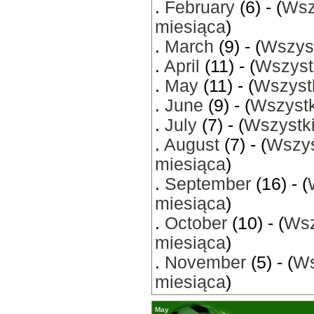
.
February
(6) - (
Wsz
miesiąca
)
.
March
(9) - (
Wszyst
.
April
(11) - (
Wszyst
.
May
(11) - (
Wszystk
.
June
(9) - (
Wszystk
.
July
(7) - (
Wszystki
.
August
(7) - (
Wszys
miesiąca
)
.
September
(16) - (
miesiąca
)
.
October
(10) - (
Wsz
miesiąca
)
.
November
(5) - (
Ws
miesiąca
)
May