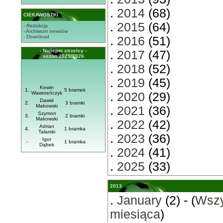
.
2014
(68)
CIEKAWOSTKI
.
2015
(64)
- Redakcja
- Archiwum newsów
- Download
.
2016
(51)
- Najlepsi strzelcy -
.
2017
(47)
sezon 2025/2026
.
2018
(52)
.
2019
(45)
Kewin
1.
5 bramek
Wawrzeńczyk
.
2020
(29)
Dawid
2.
3 bramki
Makowski
.
2021
(36)
Szymon
3.
2 bramki
Makowski
.
2022
(42)
Adrian
4.
1 bramka
Talarski
.
2023
(36)
Igor
-
1 bramka
Dąbek
.
2024
(41)
.
2025
(33)
2013
.
January
(2) - (
Wszy
miesiąca
)