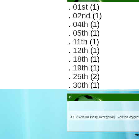
.
01st
(1)
.
02nd
(1)
.
04th
(1)
.
05th
(1)
.
11th
(1)
.
12th
(1)
.
18th
(1)
.
19th
(1)
.
25th
(2)
.
30th
(1)
11
XXIV kolejka klasy okręgowej - kolejna wygra
MK