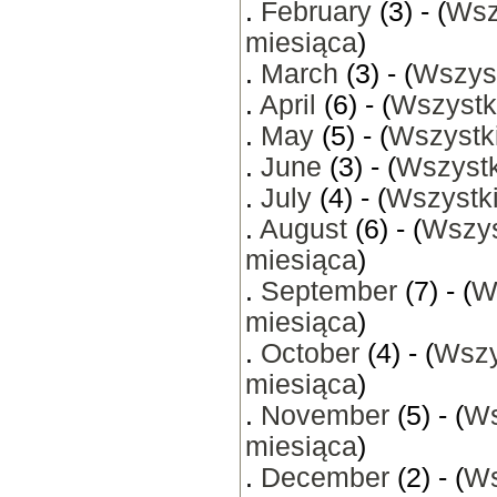
.
February
(3) - (
Wsz
miesiąca
)
.
March
(3) - (
Wszyst
.
April
(6) - (
Wszystk
.
May
(5) - (
Wszystki
.
June
(3) - (
Wszystk
.
July
(4) - (
Wszystki
.
August
(6) - (
Wszys
miesiąca
)
.
September
(7) - (
W
miesiąca
)
.
October
(4) - (
Wszy
miesiąca
)
.
November
(5) - (
Ws
miesiąca
)
.
December
(2) - (
Ws