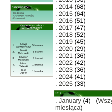
.
2014
(68)
CIEKAWOSTKI
.
2015
(64)
- Redakcja
- Archiwum newsów
- Download
.
2016
(51)
- Najlepsi strzelcy -
.
2017
(47)
sezon 2025/2026
.
2018
(52)
.
2019
(45)
Kewin
1.
5 bramek
Wawrzeńczyk
.
2020
(29)
Dawid
2.
3 bramki
Makowski
.
2021
(36)
Szymon
3.
2 bramki
Makowski
.
2022
(42)
Adrian
4.
1 bramka
Talarski
.
2023
(36)
Igor
-
1 bramka
Dąbek
.
2024
(41)
.
2025
(33)
2018
.
January
(4) - (
Wszy
miesiąca
)