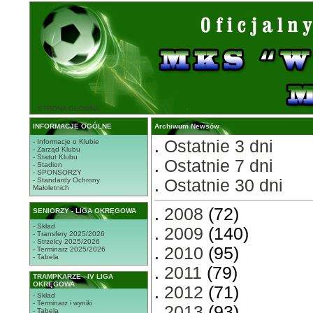
STRONA GŁÓWNA
INFORMACJE OGÓLNE
Archiwum Newsów
.
Ostatnie 3 dni
- Informacje o Klubie
- Zarząd Klubu
- Statut Klubu
.
Ostatnie 7 dni
- Stadion
- SPONSORZY
- Standardy Ochrony
.
Ostatnie 30 dni
Małoletnich
.
2008
(72)
SENIORZY - LIGA OKRĘGOWA
- Skład
.
2009
(140)
- Transfery 2025/2026
- Strzelcy 2025/2026
.
2010
(95)
- Terminarz 2025/2026
- Tabela
.
2011
(79)
TRAMPKARZE - IV LIGA
OKRĘGOWA
.
2012
(71)
- Skład
- Terminarz i wyniki
.
2013
(93)
- Tabela