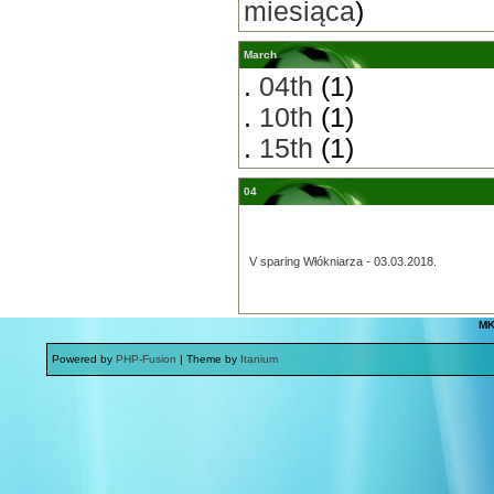
miesiąca
)
March
.
04th
(1)
.
10th
(1)
.
15th
(1)
04
V sparing Włókniarza - 03.03.2018.
MK
Powered by
PHP-Fusion
| Theme by
Itanium