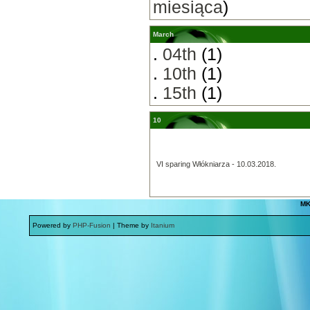
miesiąca
)
March
.
04th
(1)
.
10th
(1)
.
15th
(1)
10
VI sparing Włókniarza - 10.03.2018.
MK
Powered by
PHP-Fusion
| Theme by
Itanium