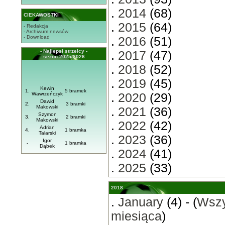
.
2014
(68)
CIEKAWOSTKI
.
2015
(64)
- Redakcja
- Archiwum newsów
- Download
.
2016
(51)
- Najlepsi strzelcy -
.
2017
(47)
sezon 2025/2026
.
2018
(52)
.
2019
(45)
Kewin
1.
5 bramek
Wawrzeńczyk
.
2020
(29)
Dawid
2.
3 bramki
Makowski
.
2021
(36)
Szymon
3.
2 bramki
Makowski
.
2022
(42)
Adrian
4.
1 bramka
Talarski
.
2023
(36)
Igor
-
1 bramka
Dąbek
.
2024
(41)
.
2025
(33)
2018
.
January
(4) - (
Wszy
miesiąca
)