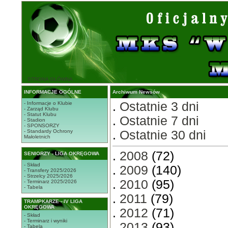
STRONA GŁÓWNA
INFORMACJE OGÓLNE
Archiwum Newsów
.
Ostatnie 3 dni
- Informacje o Klubie
- Zarząd Klubu
- Statut Klubu
.
Ostatnie 7 dni
- Stadion
- SPONSORZY
- Standardy Ochrony
.
Ostatnie 30 dni
Małoletnich
.
2008
(72)
SENIORZY - LIGA OKRĘGOWA
- Skład
.
2009
(140)
- Transfery 2025/2026
- Strzelcy 2025/2026
.
2010
(95)
- Terminarz 2025/2026
- Tabela
.
2011
(79)
TRAMPKARZE - IV LIGA
OKRĘGOWA
.
2012
(71)
- Skład
- Terminarz i wyniki
.
2013
(93)
- Tabela