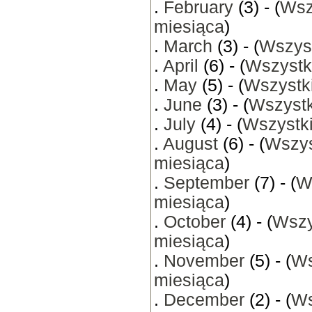
.
February
(3) - (
Wsz
miesiąca
)
.
March
(3) - (
Wszyst
.
April
(6) - (
Wszystk
.
May
(5) - (
Wszystki
.
June
(3) - (
Wszystk
.
July
(4) - (
Wszystki
.
August
(6) - (
Wszys
miesiąca
)
.
September
(7) - (
W
miesiąca
)
.
October
(4) - (
Wszy
miesiąca
)
.
November
(5) - (
Ws
miesiąca
)
.
December
(2) - (
Ws