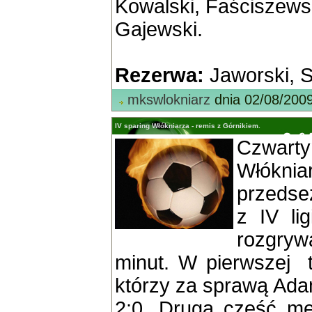
Kowalski, Faściszewsk
Gajewski.
Rezerwa:
Jaworski, S
mkswlokniarz
dnia 02/08/200
IV sparing Włókniarza - remis z Górnikiem.
Czwart
Włókni
przedse
z IV li
rozgryw
minut. W pierwszej te
którzy za sprawą Ada
2:0. Druga cześć me