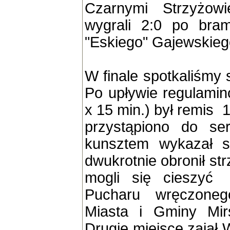
Czarnymi Strzyżowi
wygrali 2:0 po bra
"Eskiego" Gajewskieg
W finale spotkaliśmy 
Po upływie regulami
x 15 min.) był remis 1
przystąpiono do ser
kunsztem wykazał si
dwukrotnie obronił strz
mogli się cieszyć
Pucharu wręczoneg
Miasta i Gminy Mirs
Drugie miejsce zajął 