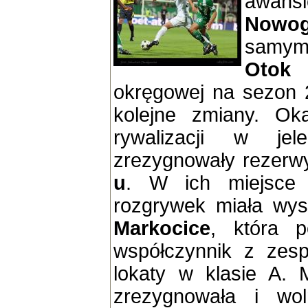
aw
Nowog
samy
Otok
d
okręgowej na sezon 2
kolejne zmiany. Ok
rywalizacji w jele
zrezygnowały rezer
u
. W ich miejsce 
rozgrywek miała wy
Markocice
, która p
współczynnik z zesp
lokaty w klasie A. 
zrezygnowała i wo