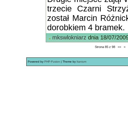
trzecie Czarni Strz
został Marcin Różnic
dorobkiem 4 bramek.
mkswlokniarz
dnia 18/07/200
Strona 85 z 98
<<
<
Powered by
PHP-Fusion
| Theme by
Itanium