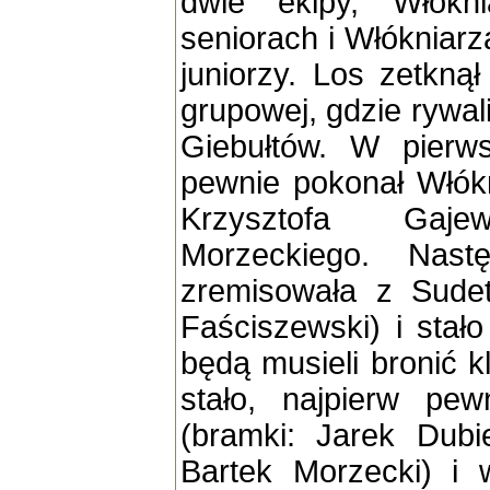
dwie ekipy, Włókn
seniorach i Włókniarza
juniorzy. Los zetkną
grupowej, gdzie rywal
Giebułtów. W pierw
pewnie pokonał Włók
Krzysztofa Gaj
Morzeckiego. Nast
zremisowała z Sudet
Faściszewski) i stało
będą musieli bronić k
stało, najpierw pew
(bramki: Jarek Dubi
Bartek Morzecki) i w