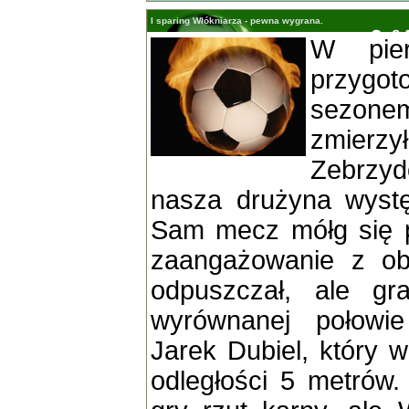
I sparing Włókniarza - pewna wygrana.
W pie
przyg
sezone
zmier
Zebrzyd
nasza drużyna wystę
Sam mecz mółg się p
zaangażowanie z obu
odpuszczał, ale gr
wyrównanej połowie
Jarek Dubiel, który 
odległości 5 metrów.