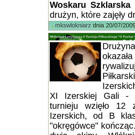
Woskaru Szklarska
drużyn, które zajęły d
mkswlokniarz
dnia 20/07/200
Włókniarz I zwycięzcą II Turnieju Piłkarskiego "O Puchar 
Drużyn
okazał
rywali
Piłka
Izerski
XI Izerskiej Gali -
turnieju wzięło 12
Izerskich, od B kla
"okręgówce" kończąc.