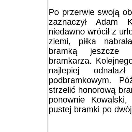
Po przerwie swoją o
zaznaczył Adam Ko
niedawno wrócił z ur
ziemi, piłka nabra
bramką jeszcze p
bramkarza. Kolejnego 
najlepiej odnala
podbramkowym. Póź
strzelić honorową bra
ponownie Kowalski, 
pustej bramki po dwój