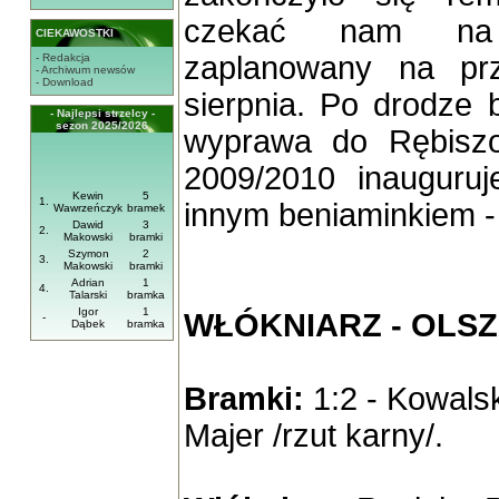
czekać nam na 
CIEKAWOSTKI
zaplanowany na pr
- Redakcja
- Archiwum newsów
- Download
sierpnia. Po drodze
- Najlepsi strzelcy -
sezon 2025/2026
wyprawa do Rębiszo
2009/2010 inauguru
Kewin
5
1.
innym beniaminkiem 
Wawrzeńczyk
bramek
Dawid
3
2.
Makowski
bramki
Szymon
2
3.
Makowski
bramki
Adrian
1
4.
Talarski
bramka
Igor
1
WŁÓKNIARZ - OLSZ
-
Dąbek
bramka
Bramki:
1:2 - Kowalski
Majer /rzut karny/.