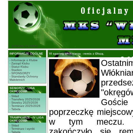
STRONA GŁÓWNA
INFORMACJE OGÓLNE
VI sparing Włókniarza - remis z Olszą.
Ostatn
- Informacje o Klubie
- Zarząd Klubu
- Statut Klubu
Włókni
- Stadion
- SPONSORZY
- Standardy Ochrony
przedse
Małoletnich
SENIORZY - LIGA
"okręg
OKRĘGOWA
- Skład
Gości
- Transfery 2025/2026
- Strzelcy 2025/2026
- Terminarz 2025/2026
poprzeczkę miejscowy
- Tabela
TRAMPKARZE - IV LIGA
w tym meczu. Os
OKRĘGOWA
- Skład
zakończyło się rem
- Terminarz i wyniki
- Tabela