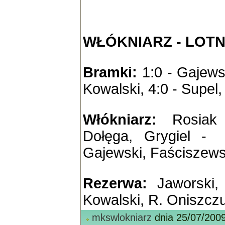
WŁÓKNIARZ - LOT
Bramki:
1:0 - Gajewsk
Kowalski, 4:0 - Supel,
Włókniarz:
Rosiak -
Dołęga, Grygiel - 
Gajewski
,
Faściszews
Rezerwa:
Jaworski, 
Kowalski, R. Oniszcz
mkswlokniarz
dnia 25/07/200