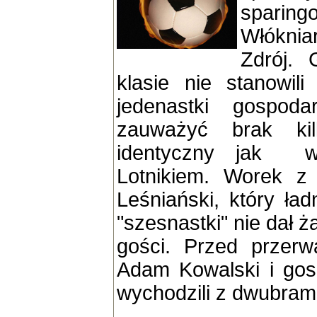
sparin
Włókni
Zdrój.
klasie nie stanowil
jedenastki gospod
zauważyć brak ki
identyczny jak w
Lotnikiem. Worek z
Leśniański, który ła
"szesnastki" nie dał
gości. Przed przerw
Adam Kowalski i gos
wychodzili z dwubra