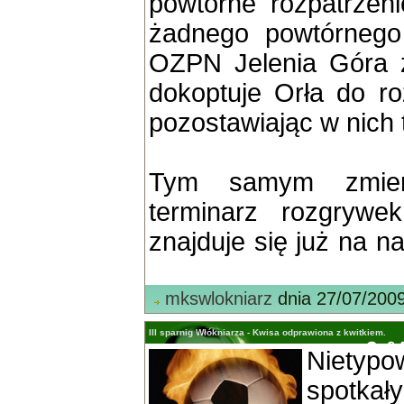
powtórne rozpatrzen
żadnego powtórnego 
OZPN Jelenia Góra z
dokoptuje Orła do r
pozostawiając w nich 
Tym samym zmieni
terminarz rozgrywe
znajduje się już na na
mkswlokniarz
dnia 27/07/200
III sparnig Włókniarza - Kwisa odprawiona z kwitkiem.
Nietyp
spot