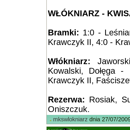
WŁÓKNIARZ - KWISA 
Bramki:
1:0 - Leśniań
Krawczyk II, 4:0 - Kra
Włókniarz:
Jaworski
Kowalski, Dołęga - 
Krawczyk II
,
Faścisze
Rezerwa:
Rosiak, Su
Oniszczuk.
mkswlokniarz
dnia 27/07/200