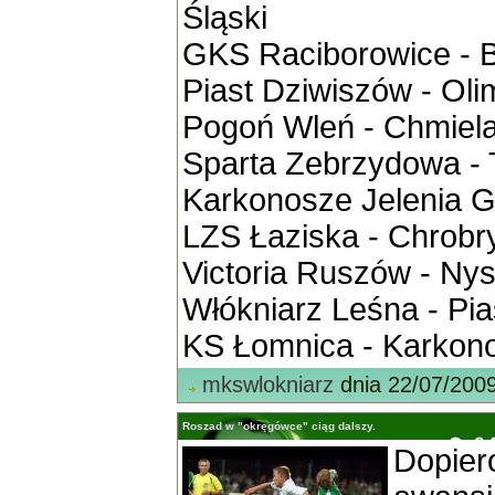
Śląski
GKS Raciborowice - 
Piast Dziwiszów - Ol
Pogoń Wleń - Chmiel
Sparta Zebrzydowa -
Karkonosze Jelenia G
LZS Łaziska - Chrob
Victoria Ruszów - Ny
Włókniarz Leśna - Pi
KS Łomnica - Karkono
mkswlokniarz
dnia 22/07/200
Roszad w "okręgówce" ciąg dalszy.
Dopie