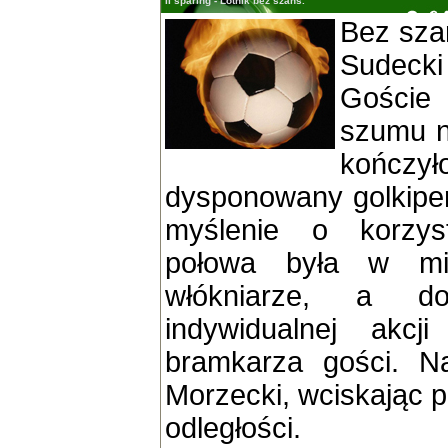
II sparing - Lotnik bez szans.
Bez szan
Sudecki
Goście
szumu n
kończy
dysponowany golkiper
myślenie o korzys
połowa była w mi
włókniarze, a do
indywidualnej akcji
bramkarza gości. N
Morzecki, wciskając pi
odległości.