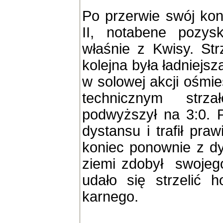
Po przerwie swój ko
II, notabene pozy
właśnie z Kwisy. Str
kolejna była ładniejs
w solowej akcji ośmi
technicznym str
podwyższył na 3:0. P
dystansu i trafił pr
koniec ponownie z d
ziemi zdobył swojeg
udało się strzelić 
karnego.