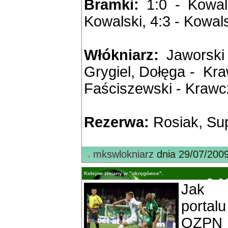
Bramki:
1:0 - Kowals
Kowalski, 4:3 - Kowals
Włókniarz:
Jaworski 
Grygiel, Dołęga - Kra
Faściszewski - Krawc
Rezerwa:
Rosiak, Sup
mkswlokniarz
dnia 29/07/200
Kolejne zmiany w "okręgówce".
Jak 
portal
OZPN 