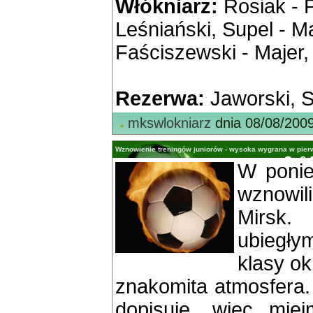
Włókniarz:
Rosiak - P
Leśniański, Supel - M
Faściszewski - Majer,
Rezerwa:
Jaworski, S
mkswlokniarz
dnia 08/08/200
Wznowienie treningów juniorów - wysoka wygrana w pier
W ponied
wznowi
Mirsk
ubiegł
klasy o
znakomita atmosfera.
dopisuje, więc mie