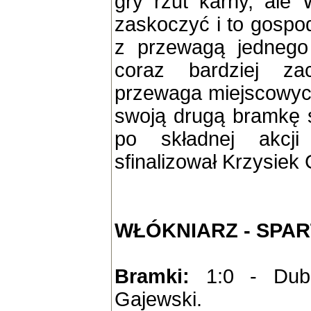
gry rzut karny, ale 
zaskoczyć i to gospo
z przewagą jednego 
coraz bardziej za
przewaga miejscowych
swoją drugą bramkę st
po składnej akcji
sfinalizował Krzysiek
WŁÓKNIARZ - SPA
Bramki:
1:0 - Dubie
Gajewski.