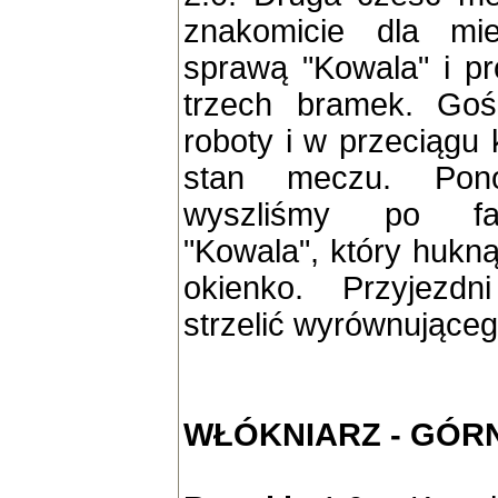
znakomicie dla mi
sprawą "Kowala" i p
trzech bramek. Gośc
roboty i w przeciągu 
stan meczu. Pon
wyszliśmy po fan
"Kowala", który hukn
okienko. Przyjezdni 
strzelić wyrównująceg
WŁÓKNIARZ - GÓRNI