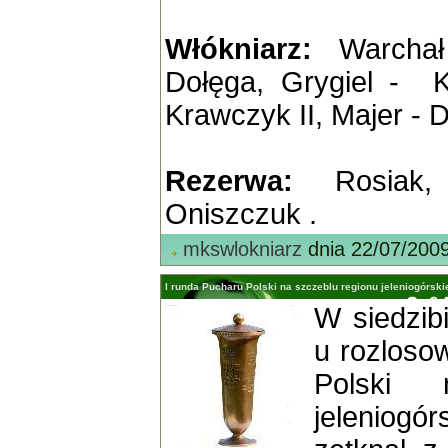
Włókniarz:
Warchał 
Dołęga, Grygiel - K
Krawczyk II, Majer - D
Rezerwa:
Rosiak, 
Oniszczuk .
mkswlokniarz
dnia 22/07/200
I runda Pucharu Polski na szczeblu regionu jeleniogórski
W siedzib
u rozloso
Polski 
jeleniogó