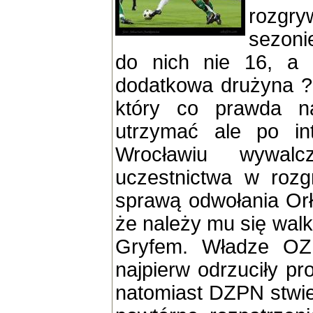
rozgr
sezon
do nich nie 16, a 
dodatkowa drużyna ?
który co prawda na
utrzymać ale po in
Wrocławiu wywal
uczestnictwa w rozg
sprawą odwołania Orł
że należy mu się wal
Gryfem. Władze OZ
najpierw odrzuciły pr
natomiast DZPN stwie