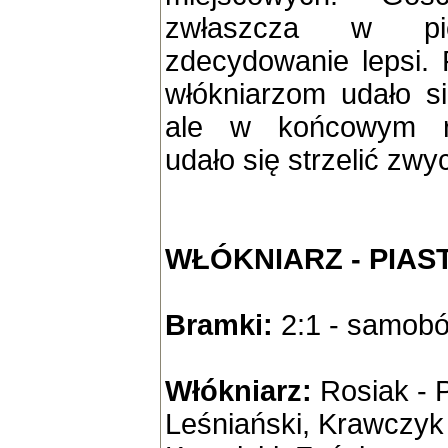
zwłaszcza w pie
zdecydowanie lepsi. 
włókniarzom udało s
ale w końcowym ro
udało się strzelić zw
WŁÓKNIARZ - PIAST 
Bramki:
2:1 - samobój
Włókniarz:
Rosiak - P
Leśniański, Krawczyk 