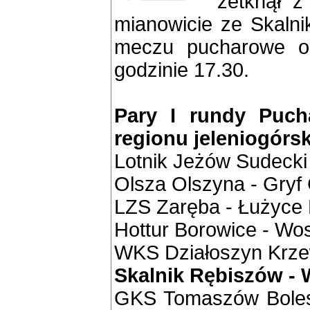
zetknął z
mianowicie ze Skaln
meczu pucharowe od
godzinie 17.30.
Pary I rundy Puch
regionu jeleniogórs
Lotnik Jeżów Sudecki
Olsza Olszyna - Gryf 
LZS Zaręba - Łużyce
Hottur Borowice - Wo
WKS Działoszyn Krzew
Skalnik Rębiszów - 
GKS Tomaszów Bolesł